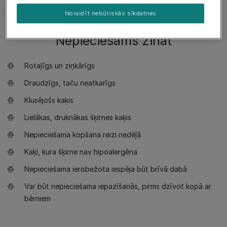
Noraidīt nebūtiskās sīkdatnes
Nepieciešams zināt
Rotaļīgs un ziņkārīgs
Draudzīgs, taču neatkarīgs
Klusējošs kaķis
Lielākas, druknākas šķirnes kaķis
Nepieciešama kopšana reizi nedēļā
Kaķi, kura šķirne nav hipoalergēna
Nepieciešama ierobežota iespēja būt brīvā dabā
Var būt nepieciešama iepazīšanās, pirms dzīvot kopā ar
bērniem