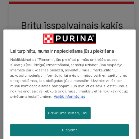
Britu īsspalvainais kaķis
Britu īsspalvainais kaķis ir paliela kaķu šķirne, kuru
var raksturot kā druknu vai masīvu. Tam ir
Lai turpinātu, mums ir nepieciešama jūsu piekrišana
noapaļota purniņa un vaigu, ausu, acu un galvas
kontūras. Kaķa īsais, platais deguns ir izvietots virs
Noklikšķinot uz "Pieņemt", jūs piekrītat pirmās un trešās puses
sīkdatņu (vai līdzīgu) izmantošanai, ar mērķi uzlabot jūsu vispārējo
dziļi novietota, izteikta zoda. Šīs īpašības
interneta pārlūkošanas pieredzi, novērtētu mūsu mērķauditoriju,
apvienojumā ar dziļi izvietotām krūtīm un īsu, resnu
apkopotu noderīgu informāciju, lai mēs un mūsu partneri varētu jums
sniegt reklāmas, kas pielāgotas jūsu interesēm. Uzziniet vairāk par
asti veido spēcīgu un izturīgu kaķi. Apmatojums ir
mūsu konfidencialitātes paziņojumu un izvēlieties savus iestatījumus,
īss un biezs, tas nav pūkains, un tam var būt vairāk
noklikšķinot šeit vai jebkurā brīdī, mūsu tīmekļa vietnē noklikšķinot uz
privātuma iestatījumiem.
Vairāk informācijas
nekā 100 krāsu un rakstu kombināciju.
Privātuma iestatījumi
Pieņemt