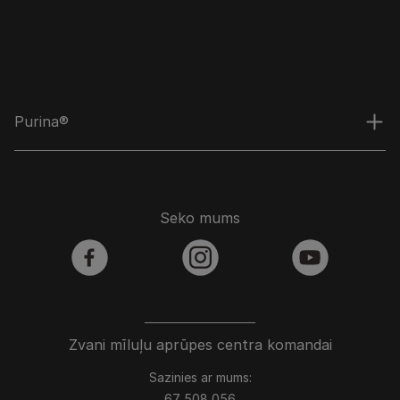
Purina®
Seko mums
facebook
instagram
youtube
Zvani mīluļu aprūpes centra komandai
Sazinies ar mums:
67 508 056