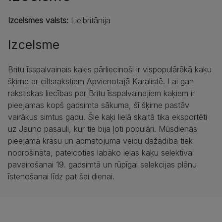
Izcelsmes valsts:
Lielbritānija
Izcelsme
Britu īsspalvainais kaķis pārliecinoši ir vispopulārākā kaķu
šķirne ar ciltsrakstiem Apvienotajā Karalistē. Lai gan
rakstiskas liecības par Britu īsspalvainajiem kaķiem ir
pieejamas kopš gadsimta sākuma, šī šķirne pastāv
vairākus simtus gadu. Šie kaķi lielā skaitā tika eksportēti
uz Jauno pasauli, kur tie bija ļoti populāri. Mūsdienās
pieejamā krāsu un apmatojuma veidu dažādība tiek
nodrošināta, pateicoties labāko ielas kaķu selektīvai
pavairošanai 19. gadsimtā un rūpīgai selekcijas plānu
īstenošanai līdz pat šai dienai.