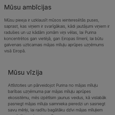
Mūsu ambīcijas
Mūsu pieeja ir uzklausīt mūsos ieinteresētās puses,
saprast, kas viņiem ir svarīgākais, kādi jautājumi viņiem ir
radušies un uz kādām jomām viņi vēlas, lai Purina
koncentrētos gan vietējā, gan Eiropas līmenī, lai būtu
galvenais uzticamais mājas mīluļu aprūpes uzņēmums
visā Eiropā.
Mūsu vīzija
Attīstoties un pārveidojot Purina no mājas mīluļu
barības uzņēmuma par mājas mīluļu aprūpes
ekosistēmu, mēs izpētīsim jaunus veidus, kā vislabāk
pasniegt mājas mīluļa saimnieka pieredzi un sasniegt
savu mērķi, lai radītu bagātāku dzīvi mājas mīluļiem