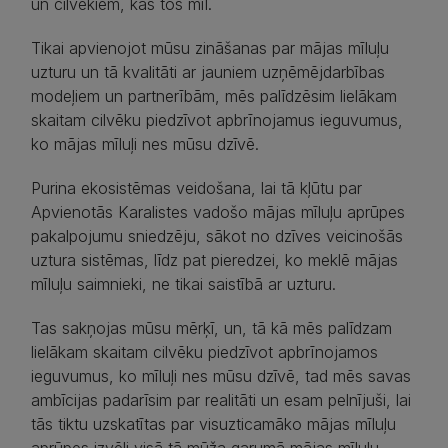
un cilvēkiem, kas tos mīl.
Tikai apvienojot mūsu zināšanas par mājas mīluļu
uzturu un tā kvalitāti ar jauniem uzņēmējdarbības
modeļiem un partnerībām, mēs palīdzēsim lielākam
skaitam cilvēku piedzīvot apbrīnojamus ieguvumus,
ko mājas mīluļi nes mūsu dzīvē.
Purina ekosistēmas veidošana, lai tā kļūtu par
Apvienotās Karalistes vadošo mājas mīluļu aprūpes
pakalpojumu sniedzēju, sākot no dzīves veicinošās
uztura sistēmas, līdz pat pieredzei, ko meklē mājas
mīluļu saimnieki, ne tikai saistībā ar uzturu.
Tas sakņojas mūsu mērķī, un, tā kā mēs palīdzam
lielākam skaitam cilvēku piedzīvot apbrīnojamos
ieguvumus, ko mīluļi nes mūsu dzīvē, tad mēs savas
ambīcijas padarīsim par realitāti un esam pelnījuši, lai
tās tiktu uzskatītas par visuzticamāko mājas mīluļu