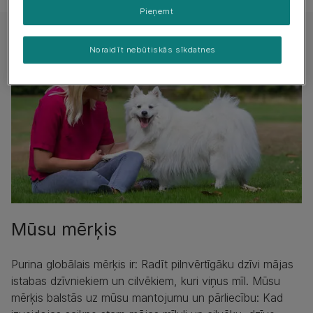
Pieņemt
Noraidīt nebūtiskās sīkdatnes
Mūsu mērķis
Purina globālais mērķis ir: Radīt pilnvērtīgāku dzīvi mājas
istabas dzīvniekiem un cilvēkiem, kuri viņus mīl. Mūsu
mērķis balstās uz mūsu mantojumu un pārliecību: Kad