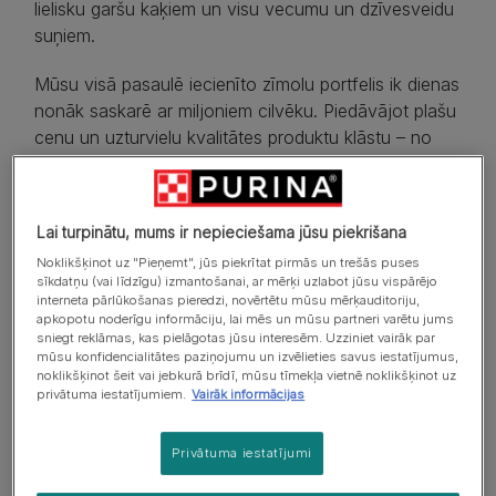
lielisku garšu kaķiem un visu vecumu un dzīvesveidu
suņiem.
Mūsu visā pasaulē iecienīto zīmolu portfelis ik dienas
nonāk saskarē ar miljoniem cilvēku. Piedāvājot plašu
cenu un uzturvielu kvalitātes produktu klāstu – no
labas līdz ārkārtēji augstai – mēs pārliecināmies, ka
pilnīgs un sabalansēts uzturs ir pieejams ikvienam.
Lai turpinātu, mums ir nepieciešama jūsu piekrišana
Kā mājas mīluļu mīļotāji un saimnieki mēs zinām, kā
Noklikšķinot uz "Pieņemt", jūs piekrītat pirmās un trešās puses
kvalitatīvs uzturs var palīdzēt gan pašiem mājas
sīkdatņu (vai līdzīgu) izmantošanai, ar mērķi uzlabot jūsu vispārējo
mīluļiem, gan to saimniekiem dzīvot kopā laimīgāk,
interneta pārlūkošanas pieredzi, novērtētu mūsu mērķauditoriju,
veselīgāk un ilgāk. Centieni radīt pilnvērtīgāku dzīvi
apkopotu noderīgu informāciju, lai mēs un mūsu partneri varētu jums
sniegt reklāmas, kas pielāgotas jūsu interesēm. Uzziniet vairāk par
mājas mīluļiem un cilvēkiem, kuri tos mīl ir tas, ko
mūsu konfidencialitātes paziņojumu un izvēlieties savus iestatījumus,
mēs darām vislabāk un tas, kādēļ mēs pastāvam kā
noklikšķinot šeit vai jebkurā brīdī, mūsu tīmekļa vietnē noklikšķinot uz
privātuma iestatījumiem.
Vairāk informācijas
uzņēmums.
Mēs uzskatām, ka mājdzīvnieki un cilvēki ir laimīgāki,
Privātuma iestatījumi
esot kopā.