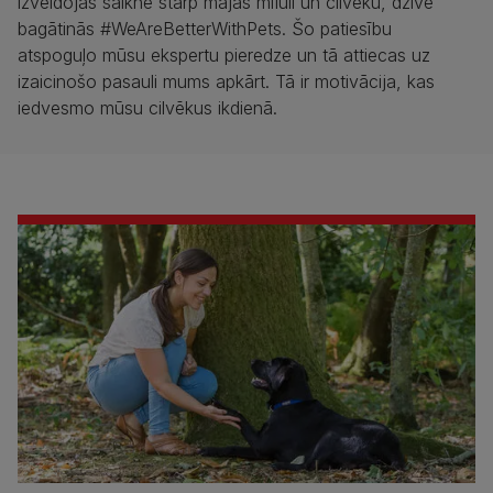
izveidojas saikne starp mājas mīluli un cilvēku, dzīve
bagātinās #WeAreBetterWithPets. Šo patiesību
atspoguļo mūsu ekspertu pieredze un tā attiecas uz
izaicinošo pasauli mums apkārt. Tā ir motivācija, kas
iedvesmo mūsu cilvēkus ikdienā.