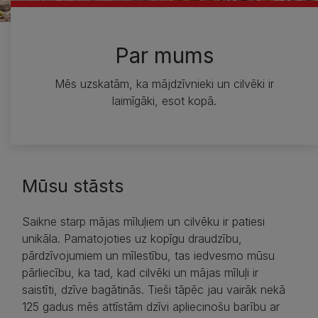
Par mums
Mēs uzskatām, ka mājdzīvnieki un cilvēki ir
laimīgāki, esot kopā.
Mūsu stāsts
Saikne starp mājas mīluļiem un cilvēku ir patiesi
unikāla. Pamatojoties uz kopīgu draudzību,
pārdzīvojumiem un mīlestību, tas iedvesmo mūsu
pārliecību, ka tad, kad cilvēki un mājas mīluļi ir
saistīti, dzīve bagātinās. Tieši tāpēc jau vairāk nekā
125 gadus mēs attīstām dzīvi apliecinošu barību ar