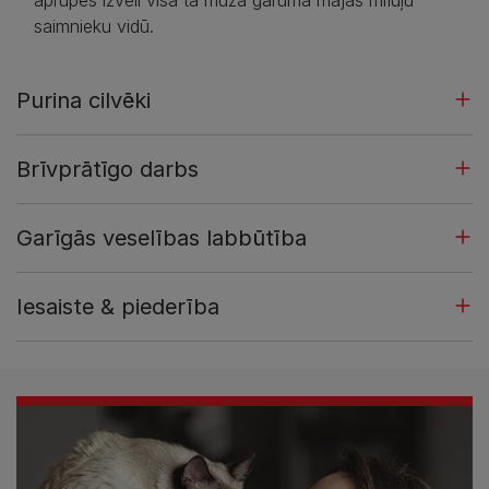
aprūpes izvēli visā tā mūža garumā mājas mīluļu
saimnieku vidū.
Purina cilvēki
Brīvprātīgo darbs
Garīgās veselības labbūtība
Iesaiste & piederība