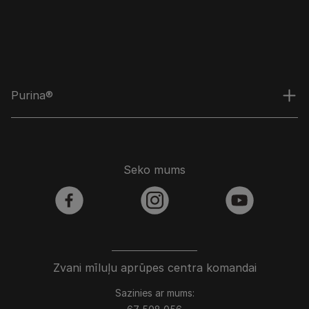
Purina®
Seko mums
facebook
instagram
youtube
Zvani mīluļu aprūpes centra komandai
Sazinies ar mums: