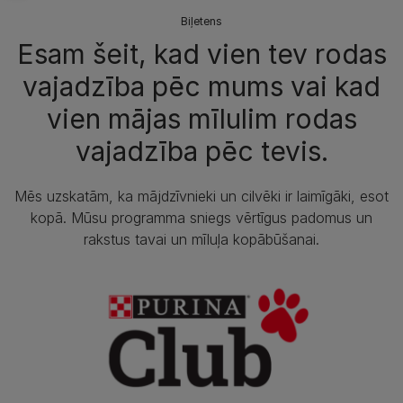
Biļetens
Esam šeit, kad vien tev rodas
vajadzība pēc mums vai kad
vien mājas mīlulim rodas
vajadzība pēc tevis.
Mēs uzskatām, ka mājdzīvnieki un cilvēki ir laimīgāki, esot
kopā. Mūsu programma sniegs vērtīgus padomus un
rakstus tavai un mīluļa kopābūšanai.