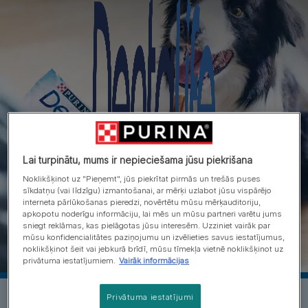
Lai turpinātu, mums ir nepieciešama jūsu piekrišana
Noklikšķinot uz "Pieņemt", jūs piekrītat pirmās un trešās puses
sīkdatņu (vai līdzīgu) izmantošanai, ar mērķi uzlabot jūsu vispārējo
interneta pārlūkošanas pieredzi, novērtētu mūsu mērķauditoriju,
apkopotu noderīgu informāciju, lai mēs un mūsu partneri varētu jums
sniegt reklāmas, kas pielāgotas jūsu interesēm. Uzziniet vairāk par
mūsu konfidencialitātes paziņojumu un izvēlieties savus iestatījumus,
noklikšķinot šeit vai jebkurā brīdī, mūsu tīmekļa vietnē noklikšķinot uz
privātuma iestatījumiem.
Vairāk informācijas
Iepazīsti Dentalife Dog
Privātuma iestatījumi
Purina Dentalife darbojas, pateicoties