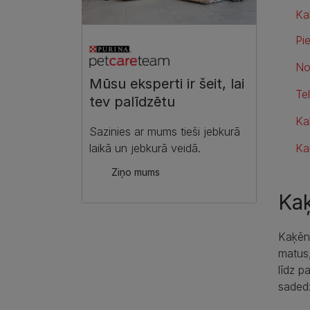
Ka
Pi
No
Mūsu eksperti ir šeit, lai
Te
tev palīdzētu​
Ka
Sazinies ar mums tieši jebkurā
Ka
laikā un jebkurā veidā.​
Ziņo mums​
Ka
Kaķēna
matus,
līdz p
sadedz