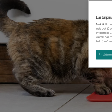
Kucēna uzvedība &
Šķirņu grupas
apmācība
Kucēna veselība
Lai turpi
Noklikšķino
uzlabot jūs
informāciju
vairāk par 
brīdī, mūsu
Privātum