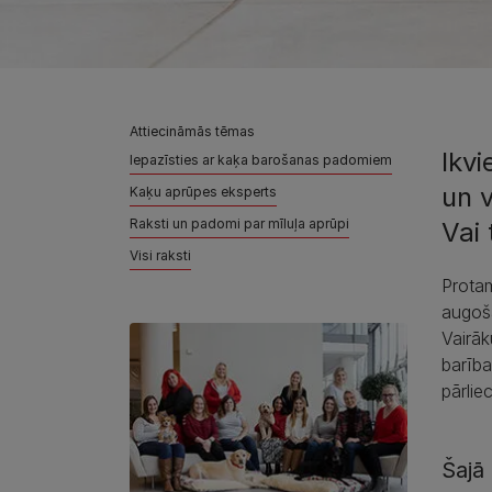
Attiecināmās tēmas
Ikvi
Iepazīsties ar kaķa barošanas padomiem
un v
Kaķu aprūpes eksperts
Raksti un padomi par mīluļa aprūpi
Vai 
Visi raksti
Protam
augoš
Vairāk
barība
pārlie
Šajā