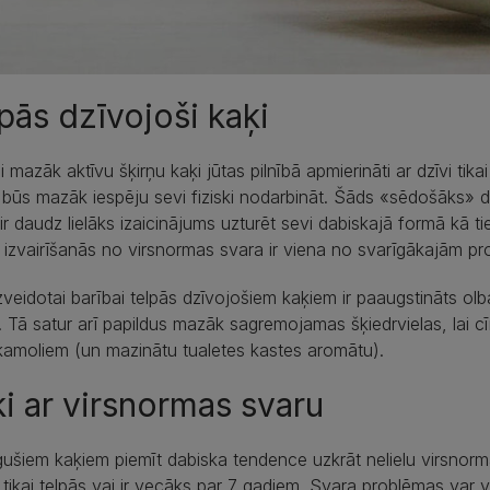
pās dzīvojoši kaķi
 mazāk aktīvu šķirņu kaķi jūtas pilnībā apmierināti ar dzīvi ti
 būs mazāk iespēju sevi fiziski nodarbināt. Šāds «sēdošāks» 
ir daudz lielāks izaicinājums uzturēt sevi dabiskajā formā kā t
izvairīšanās no virsnormas svara ir viena no svarīgākajām p
izveidotai barībai telpās dzīvojošiem kaķiem ir paaugstināts ol
. Tā satur arī papildus mazāk sagremojamas šķiedrvielas, lai 
amoliem (un mazinātu tualetes kastes aromātu).
i ar virsnormas svaru
ušiem kaķiem piemīt dabiska tendence uzkrāt nelielu virsnorma
 tikai telpās vai ir vecāks par 7 gadiem. Svara problēmas var 