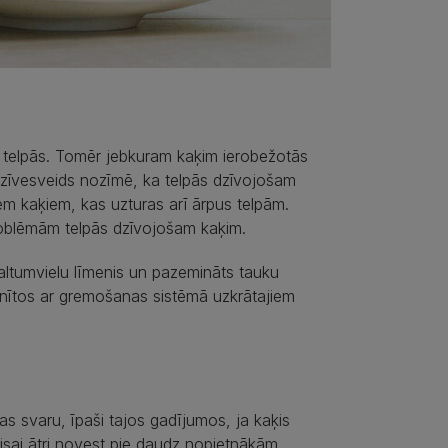
kai telpās. Tomēr jebkuram kaķim ierobežotās
dzīvesveids nozīmē, ka telpās dzīvojošam
iem kaķiem, kas uzturas arī ārpus telpām.
roblēmām telpās dzīvojošam kaķim.
baltumvielu līmenis un pazemināts tauku
cīnītos ar gremošanas sistēmā uzkrātajiem
s svaru, īpaši tajos gadījumos, ja kaķis
visai ātri novest pie daudz nopietnākām