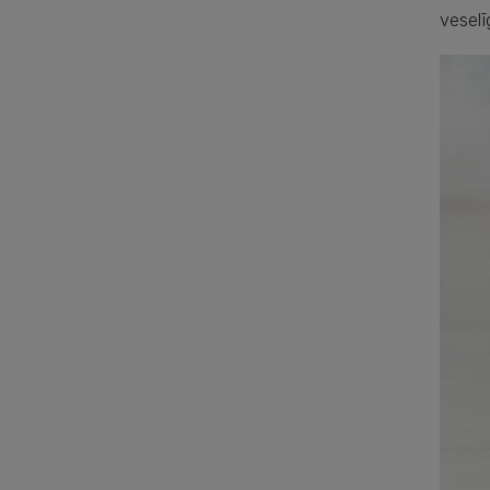
veselī