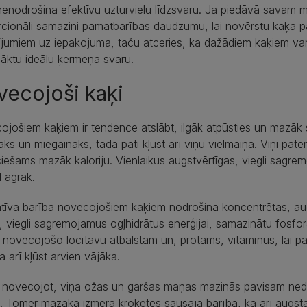
nenodrošina efektīvu uzturvielu līdzsvaru. Ja piedāvā savam 
cionāli samazini pamatbarības daudzumu, lai novērstu kaķa p
jumiem uz iepakojuma, taču atceries, ka dažādiem kaķiem var 
nāktu ideālu ķermeņa svaru.
ecojoši kaķi
jošiem kaķiem ir tendence atslābt, ilgāk atpūsties un mazāk sk
āks un miegaināks, tāda pati kļūst arī viņu vielmaiņa. Viņi pat
iešams mazāk kaloriju. Vienlaikus augstvērtīgas, viegli sagrem
 agrāk.
atīva barība novecojošiem kaķiem nodrošina koncentrētas, au
, viegli sagremojamus ogļhidrātus enerģijai, samazinātu fosfora 
u novecojošo locītavu atbalstam un, protams, vitamīnus, lai pal
a arī kļūst arvien vājāka.
novecojot, viņa ožas un garšas maņas mazinās pavisam nedau
. Tomēr mazāka izmēra kroketes sausajā barībā, kā arī augstā