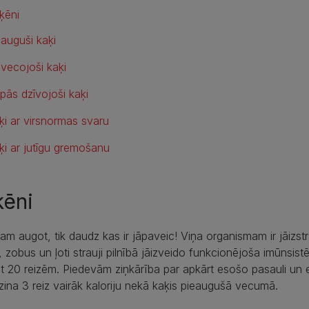
ķēni
eauguši kaķi
vecojoši kaķi
lpās dzīvojoši kaķi
ķi ar virsnormas svaru
ķi ar jutīgu gremošanu
ķēni
m augot, tik daudz kas ir jāpaveic! Viņa organismam ir jāizs
 zobus un ļoti strauji pilnībā jāizveido funkcionējoša imūnsi
at 20 reizēm. Piedevām ziņkārība par apkārt esošo pasauli un 
ina 3 reiz vairāk kaloriju nekā kaķis pieaugušā vecumā.