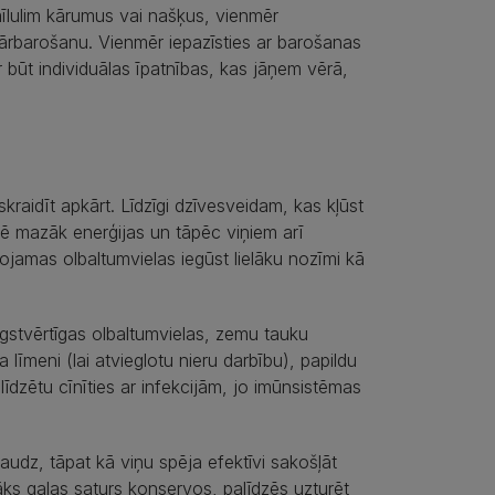
mīlulim kārumus vai našķus, vienmēr
ārbarošanu. Vienmēr iepazīsties ar barošanas
būt individuālas īpatnības, kas jāņem vērā,
raidīt apkārt. Līdzīgi dzīvesveidam, kas kļūst
ērē mazāk enerģijas un tāpēc viņiem arī
ojamas olbaltumvielas iegūst lielāku nozīmi kā
gstvērtīgas olbaltumvielas, zemu tauku
līmeni (lai atvieglotu nieru darbību), papildu
īdzētu cīnīties ar infekcijām, jo imūnsistēmas
dz, tāpat kā viņu spēja efektīvi sakošļāt
ks gaļas saturs konservos, palīdzēs uzturēt