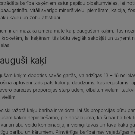
izstrādāta barība kaķēniem satur papildu olbaltumvielas, lai no
ai paaugstinātu vitāli svarīgo minerālvielu, piemēram, kalcija, f
āku kaulu un zobu attīstībai.
iem ir arī mazāka izmēra mute kā pieaugušam kaķim. Tas noz
 kroketēm, lai kaķēnam tās būtu vieglāk sakošļāt un uzņemt no
ielas.
auguši kaķi
ušam kaķim dodoties savās gaitās, vajadzīgas 13 – 16 nelielas
ošina aptuveni tāds pats kaloriju daudzums, kas iegūstams, apē
ievēro pareizās proporcijas starp ūdeni, olbaltumvielām, taukv
lvielām.
ciski ražotā kaķu barība ir veidota, lai šīs proporcijas būtu pa
ušam kaķim nepieciešamo, pie nosacījuma, ka šī barība tiek liet
vai arī abu veidu kombinācija, ir vienīgi tavas un tava kaķa g
rtīgu barību un kārumiem. Pilnvērtīgai barībai nav vajadzīgas