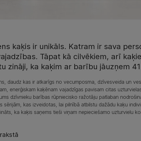
ens kaķis ir unikāls. Katram ir sava pers
ajadzības. Tāpat kā cilvēkiem, arī kaķi
tu zināji, ka kaķim ar barību jāuzņem 41
s, daudz kas ir atkarīgs no vecumposma, dzīvesveida un vese
am, enerģiskam kaķēnam vajadzīgas pavisam citas uzturvielas
ums dzīvnieku barības rūpniecisko ražotāju patlaban nodrošina
s sērijām, kas izveidotas, lai pilnībā atbilstu dažādu kaķu indi
cināts, ka kaķis saņems tieši viņam nepieciešamo uzturvielu ko
 rakstā