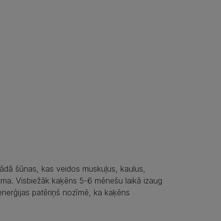
trādā šūnas, kas veidos muskuļus, kaulus,
stēma. Visbiežāk kaķēns 5-6 mēnešu laikā izaug
enerģijas patēriņš nozīmē, ka kaķēns