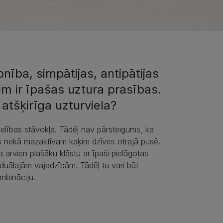
onība, simpātijas, antipātijas
em ir īpašas uztura prasības.
 atšķirīga uzturviela?
lības stāvokļa. Tādēļ nav pārsteigums, ka
 nekā mazaktīvam kaķim dzīves otrajā pusē.
 arvien plašāku klāstu ar īpaši pielāgotas
viduālajām vajadzībām. Tādēļ tu vari būt
mbināciju.