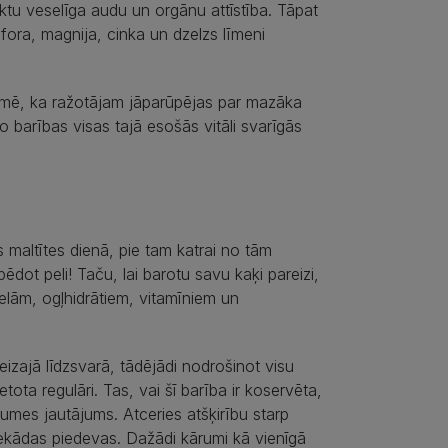
tiktu veselīga audu un orgānu attīstība. Tāpat
osfora, magnija, cinka un dzelzs līmeni
īmē, ka ražotājam jāparūpējas par mazāka
 barības visas tajā esošās vitāli svarīgās
 maltītes dienā, pie tam katrai no tām
dot peli! Taču, lai barotu savu kaķi pareizi,
ielām, ogļhidrātiem, vitamīniem un
reizajā līdzsvarā, tādējādi nodrošinot visu
ota regulāri. Tas, vai šī barība ir koservēta,
aumes jautājums. Atceries atšķirību starp
 nekādas piedevas. Dažādi kārumi kā vienīgā