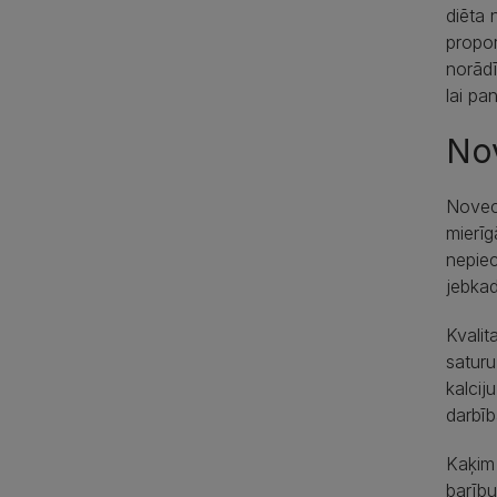
diēta 
propor
norādī
lai pa
Nov
Noveco
mierīg
nepiec
jebkad
Kvalit
saturu
kalcij
darbīb
Kaķim 
barību