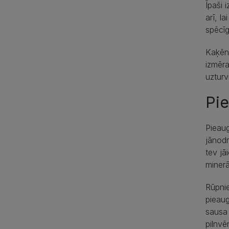
Īpaši 
arī, l
spēcīg
Kaķēn
izmēra
uzturv
Pie
Pieaug
jānodr
tev jā
minerā
Rūpnie
pieaug
sausa 
pilnvē