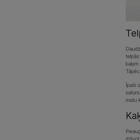
Tel
Daudzi
telpās
kaķim 
Tāpēc 
Īpaši 
saturs
matu k
Kaķ
Pieaug
dzīvot