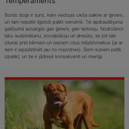
Temperaments
Bordo dogs ir suns, kam veidojas cieša saikne ar ģimeni,
un tam nepatīk ilgstoši palikt vienatnē. Tie apdraudējuma
gadījumā aizsargās gan ģimeni, gan teritoriju. Nodrošinot
labu audzināšanu, socializāciju un dresūru, tie ļoti labi
izturas pret bērniem un pieņem citus mājdzīvniekus (ja ar
tiem ir iepazīstināti jau no mazotnes). Šiem suņiem patīk
izpatikt, un tie ir jādresē konsekventi un mierīgi.