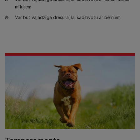
mīluļiem
Var būt vajadzīga dresūra, lai sadzīvotu ar bērniem