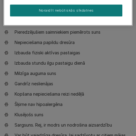
Noraidīt nebūtiskās sīkdatnes
Nepieciešams zināt
Pieredzējušiem saimniekiem piemērots suns
Nepieciešama papildu dresūra
Izbauda fiziski aktīvas pastaigas
Izbauda stundu ilgu pastaigu dienā
Milzīga auguma suns
Gandrīz neslienājas
Kopšana nepieciešama reizi nedēļā
Šķirne nav hipoalergēna
Klusējošs suns
Sargsuns. Rej, ir modrs un nodrošina aizsardzību
Var būt vajadzīga dresūra, lai sadzīvotu ar citiem mājas