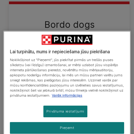
Bordo dogs
Šim milzīgajam sunim ir liela, plata, apaļa galva ar
daudzām krokām. Tam ir masīvs, muskuļots kakls
un ķermenis un plata krūšu daļa. Bordo doga
Lai turpinātu, mums ir nepieciešama jūsu piekrišana
apmatojums ir īss un samērā mīksts, un tas var būt
Noklikšķinot uz "Pieņemt", jūs piekrītat pirmās un trešās puses
visos dzeltenbrūnajos toņos. Pieaugušu tēviņu
sīkdatņu (vai līdzīgu) izmantošanai, ar mērķi uzlabot jūsu vispārējo
interneta pārlūkošanas pieredzi, novērtētu mūsu mērķauditoriju,
augstums skaustā ir apmēram 60–68 cm, bet
apkopotu noderīgu informāciju, lai mēs un mūsu partneri varētu jums
svars — vismaz 50 kg. Pieaugušu mātīšu augstums
sniegt reklāmas, kas pielāgotas jūsu interesēm. Uzziniet vairāk par
mūsu konfidencialitātes paziņojumu un izvēlieties savus iestatījumus,
skaustā ir 58–66 cm, bet svars — vismaz 45 kg.
noklikšķinot šeit vai jebkurā brīdī, mūsu tīmekļa vietnē noklikšķinot uz
privātuma iestatījumiem.
Vairāk informācijas
Privātuma iestatījumi
Pieņemt