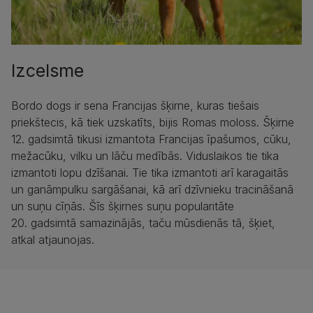
Izcelsme
Bordo dogs ir sena Francijas šķirne, kuras tiešais
priekštecis, kā tiek uzskatīts, bijis Romas moloss. Šķirne
12. gadsimtā tikusi izmantota Francijas īpašumos, cūku,
mežacūku, vilku un lāču medībās. Viduslaikos tie tika
izmantoti lopu dzīšanai. Tie tika izmantoti arī karagaitās
un ganāmpulku sargāšanai, kā arī dzīvnieku tracināšanā
un suņu cīņās. Šīs šķirnes suņu popularitāte
20. gadsimtā samazinājās, taču mūsdienās tā, šķiet,
atkal atjaunojas.