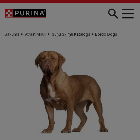
Skip to main content
Sākums
Atrast Mīluli
Suņu Šķirņu Katalogs
Bordo Dogs