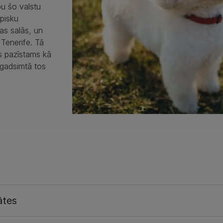
bu šo valstu
ipisku
as salās, un
 Tenerife. Tā
ās pazīstams kā
. gadsimtā tos
ātes