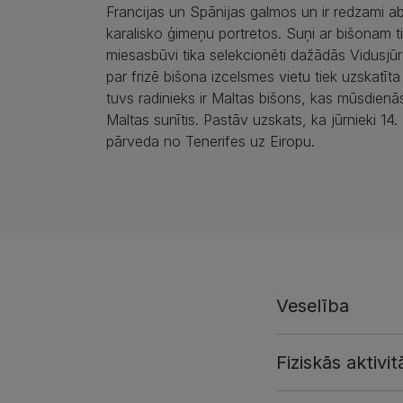
Francijas un Spānijas galmos un ir redzami a
karalisko ģimeņu portretos. Suņi ar bišonam t
miesasbūvi tika selekcionēti dažādās Vidusjūr
par frizē bišona izcelsmes vietu tiek uzskatīta
tuvs radinieks ir Maltas bišons, kas mūsdien
Maltas sunītis. Pastāv uzskats, ka jūrnieki 14
pārveda no Tenerifes uz Eiropu.
Veselība
Fiziskās aktivit