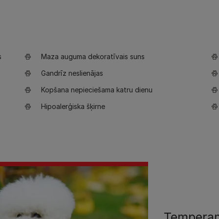
s
Maza auguma dekoratīvais suns
Gandrīz neslienājas
Kopšana nepieciešama katru dienu
Hipoalerģiska šķirne
Tempera