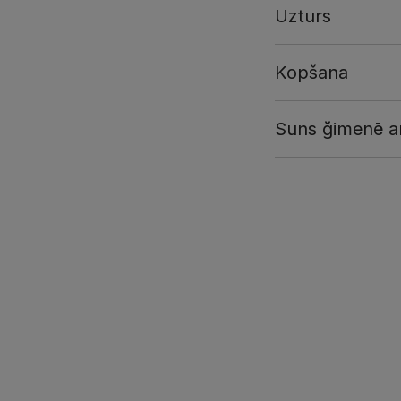
Uzturs
Kopšana
Suns ğimenē a