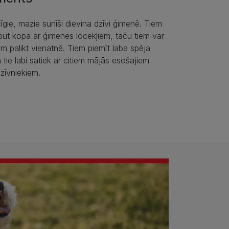
ecīgie, mazie sunīši dievina dzīvi ģimenē. Tiem
 būt kopā ar ģimenes locekļiem, taču tiem var
ēm palikt vienatnē. Tiem piemīt laba spēja
n tie labi satiek ar citiem mājās esošajiem
zīvniekiem.