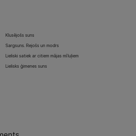
Klusējošs suns
Sargsuns. Rejošs un modrs
Lieliski satiek ar citiem mājas mīluļiem
Lielisks ģimenes suns
ments