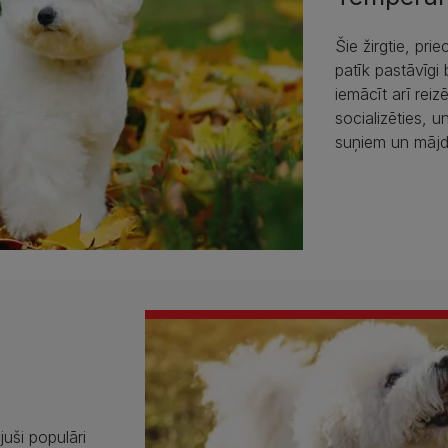
Šie žirgtie, pri
patīk pastāvīgi
iemācīt arī reiz
socializēties, u
suņiem un mājd
juši populāri