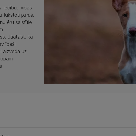
liecību. Ivisas
 tūkstotī p.m.ē.
u ēru saistītie
ām
ss. Jāatzīst, ka
av īpaši
ni aizveda uz
topami
s