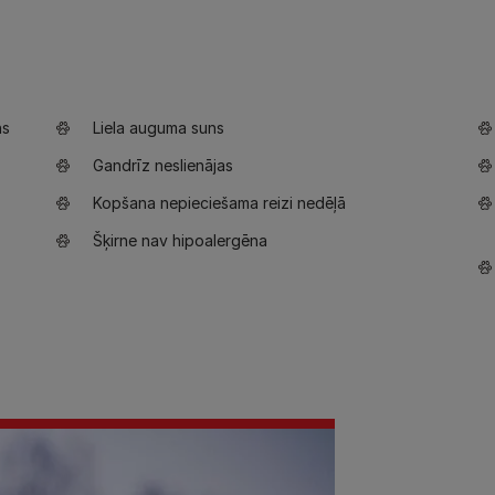
ns
Liela auguma suns
Gandrīz neslienājas
Kopšana nepieciešama reizi nedēļā
Šķirne nav hipoalergēna