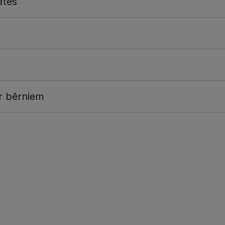
ātes
r bērniem