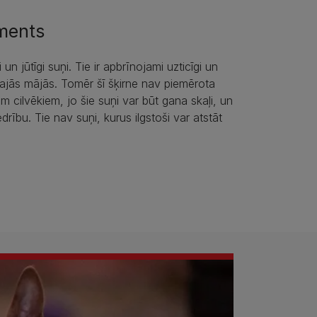
ments
īgi un jūtīgi suņi. Tie ir apbrīnojami uzticīgi un
eizajās mājās. Tomēr šī šķirne nav piemērota
m cilvēkiem, jo šie suņi var būt gana skaļi, un
edrību. Tie nav suņi, kurus ilgstoši var atstāt