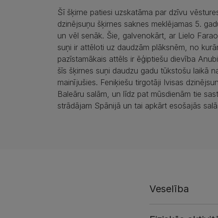
Šī šķirne patiesi uzskatāma par dzīvu vēstures 
dzinējsuņu šķirnes saknes meklējamas 5. gadu
un vēl senāk. Šie, galvenokārt, ar Lielo Faraon
suņi ir attēloti uz daudzām plāksnēm, no kur
pazīstamākais attēls ir ēģiptiešu dievība Anubi
šīs šķirnes suņi daudzu gadu tūkstošu laikā n
mainījušies. Feniķiešu tirgotāji Ivisas dzinējsu
Baleāru salām, un līdz pat mūsdienām tie sas
strādājam Spānijā un tai apkārt esošajās salā
Veselība