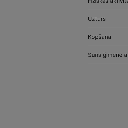
Fiziskās aktivit
Uzturs
Kopšana
Suns ğimenē a