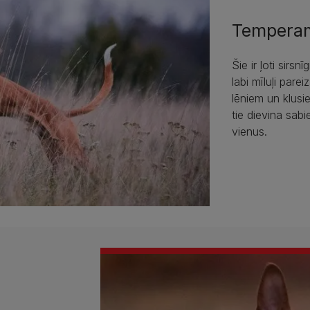
Tempera
Šie ir ļoti sirsn
labi mīluļi par
lēniem un klusie
tie dievina sabi
vienus.