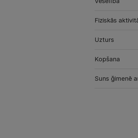
Veselība
Fiziskās aktivit
Uzturs
Kopšana
Suns ğimenē a