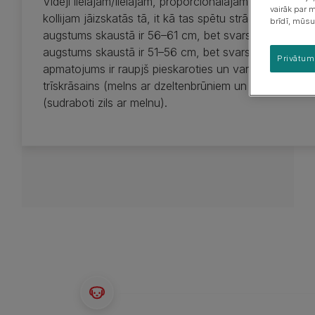
Vidēji lielajam/lielajam, proporcionālajam un cienīgā 
Kucēna uzvedība &
Šķirņu grupas
vairāk par 
apmācība
kollijam jāizskatās tā, it kā tas spētu strādāt visu di
brīdī, mūsu
Kucēna veselība
augstums skaustā ir 56–61 cm, bet svars — 20,5–29,
augstums skaustā ir 51–56 cm, bet svars — no 18 līdz 
Privātum
apmatojums ir raupjš pieskaroties un var būt sabuļāda
trīskrāsains (melns ar dzeltenbrūniem un baltiem rai
(sudraboti zils ar melnu).