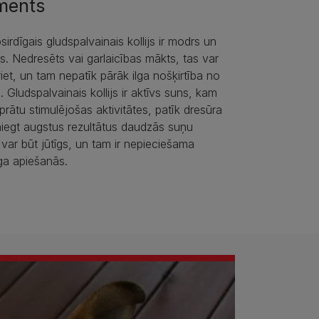
ments
sirdīgais gludspalvainais kollijs ir modrs un
s. Nedresēts vai garlaicības mākts, tas var
iet, un tam nepatīk pārāk ilga nošķirtība no
 Gludspalvainais kollijs ir aktīvs suns, kam
rātu stimulējošas aktivitātes, patīk dresūra
iegt augstus rezultātus daudzās suņu
 var būt jūtīgs, un tam ir nepieciešama
ga apiešanās.