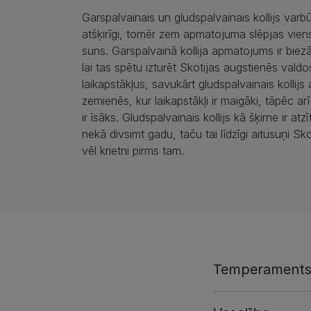
Garspalvainais un gludspalvainais kollijs varbū
atšķirīgi, tomēr zem apmatojuma slēpjas vien
suns. Garspalvainā kollija apmatojums ir biez
lai tas spētu izturēt Skotijas augstienēs vald
laikapstākļus, savukārt gludspalvainais kollijs 
zemienēs, kur laikapstākļi ir maigāki, tāpēc a
ir īsāks. Gludspalvainais kollijs kā šķirne ir atz
nekā divsimt gadu, taču tai līdzīgi aitusuņi Sko
vēl krietni pirms tam.
Temperament