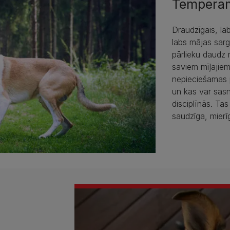
Tempera
Draudzīgais, lab
labs mājas sarg
pārlieku daudz r
saviem mīļajiem.
nepieciešamas p
un kas var sasn
disciplīnās. Tas
saudzīga, mierī