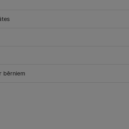
ātes
r bērniem