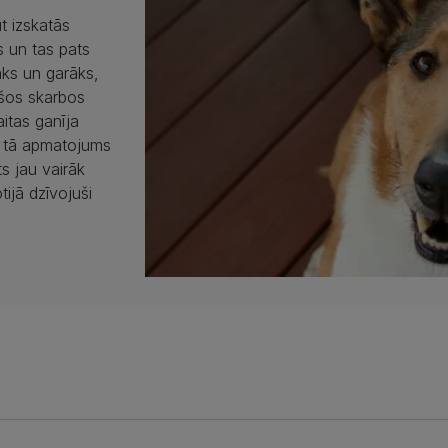
t izskatās
s un tas pats
āks un garāks,
ošos skarbos
aitas ganīja
rī tā apmatojums
īts jau vairāk
tijā dzīvojuši
s