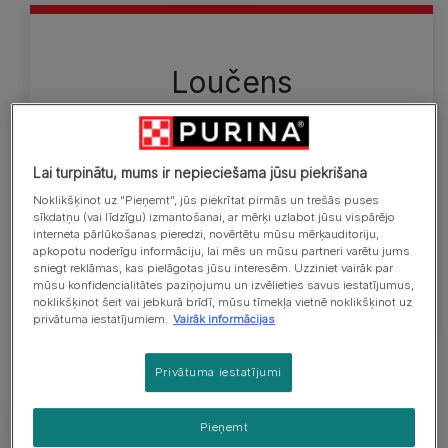
Loučens
Loučens ir viens no lielākajiem klēpja sunīšiem.
Pieauguša suņa augstums skaustā ir 25–33 cm,
bet svars — no 4 līdz 8 kg. Tā garais, zīdainais
Lai turpinātu, mums ir nepieciešama jūsu piekrišana
apmatojums ir kā lauvai — garas krēpes ap
Noklikšķinot uz "Pieņemt", jūs piekrītat pirmās un trešās puses
krūškurvi un pie priekškājām, bet īss pie
sīkdatņu (vai līdzīgu) izmantošanai, ar mērķi uzlabot jūsu vispārējo
interneta pārlūkošanas pieredzi, novērtētu mūsu mērķauditoriju,
pakaļkājām. Apmatojums var būt jebkādā krāsā vai
apkopotu noderīgu informāciju, lai mēs un mūsu partneri varētu jums
krāsu kombinācijā.
sniegt reklāmas, kas pielāgotas jūsu interesēm. Uzziniet vairāk par
mūsu konfidencialitātes paziņojumu un izvēlieties savus iestatījumus,
noklikšķinot šeit vai jebkurā brīdī, mūsu tīmekļa vietnē noklikšķinot uz
privātuma iestatījumiem.
Vairāk informācijas
Privātuma iestatījumi
Pieņemt