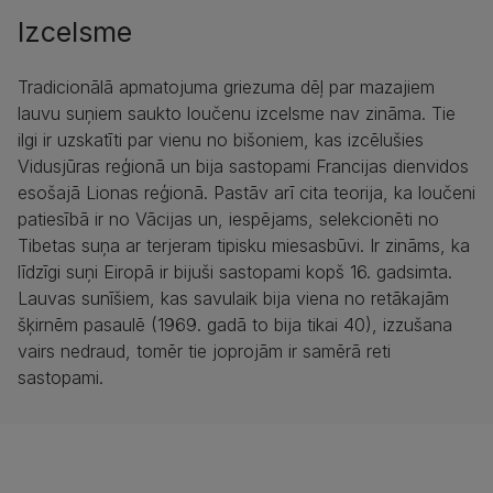
Izcelsme
Tradicionālā apmatojuma griezuma dēļ par mazajiem
lauvu suņiem saukto loučenu izcelsme nav zināma. Tie
ilgi ir uzskatīti par vienu no bišoniem, kas izcēlušies
Vidusjūras reģionā un bija sastopami Francijas dienvidos
esošajā Lionas reģionā. Pastāv arī cita teorija, ka loučeni
patiesībā ir no Vācijas un, iespējams, selekcionēti no
Tibetas suņa ar terjeram tipisku miesasbūvi. Ir zināms, ka
līdzīgi suņi Eiropā ir bijuši sastopami kopš 16. gadsimta.
Lauvas sunīšiem, kas savulaik bija viena no retākajām
šķirnēm pasaulē (1969. gadā to bija tikai 40), izzušana
vairs nedraud, tomēr tie joprojām ir samērā reti
sastopami.