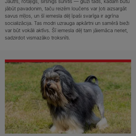
Jautrs, rotaļīgs, sirsnīgs sunītis — gluži tāds, kādam būtu
jābūt pavadonim, taču reizēm loučens var ļoti aizsargāt
savus mīļos, un šī iemesla dēļ īpaši svarīga ir agrīna
socializācija. Tas modri uzrauga apkārtni un samērā bieži
var būt vokāli aktīvs. Šī iemesla dēļ tam jāiemāca neriet,
sadzirdot vismazāko troksnīti.