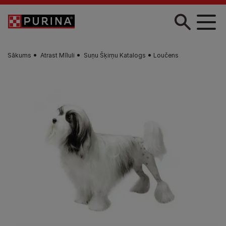
Skip to main content
Sākums
Atrast Mīluli
Suņu Šķirņu Katalogs
Loučens