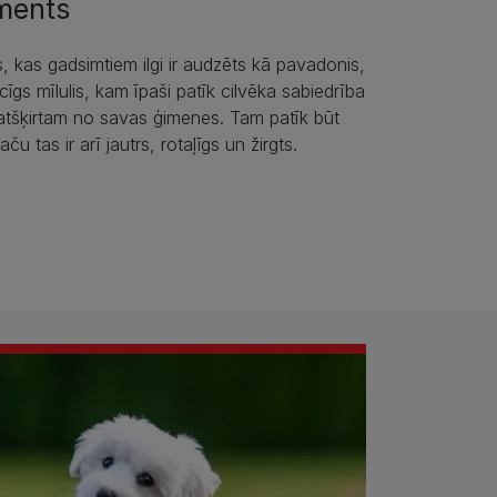
ments
, kas gadsimtiem ilgi ir audzēts kā pavadonis,
icīgs mīlulis, kam īpaši patīk cilvēka sabiedrība
atšķirtam no savas ģimenes. Tam patīk būt
aču tas ir arī jautrs, rotaļīgs un žirgts.