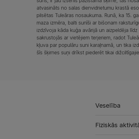
suns, ir jau izsenis pazīstama šķirne, tās no
atvasināts no salas dienvidrietumu krastā es
pilsētas Tuleāras nosaukuma. Runā, ka 15. ga
maza izmēra, balti sunīši ar bišonam raksturī
izdzīvoja kāda kuģa avārijā un aizpeldēja līdz T
sakrustojās ar vietējiem terjeriem, radot Tule
kļuva par populāru suni karaļnamā, un tika izd
šīs šķirnes suņi drīkst piederēt tikai dižciltīgaji
Veselība
Fiziskās aktivit