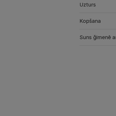
Uzturs
Kopšana
Suns ğimenē a