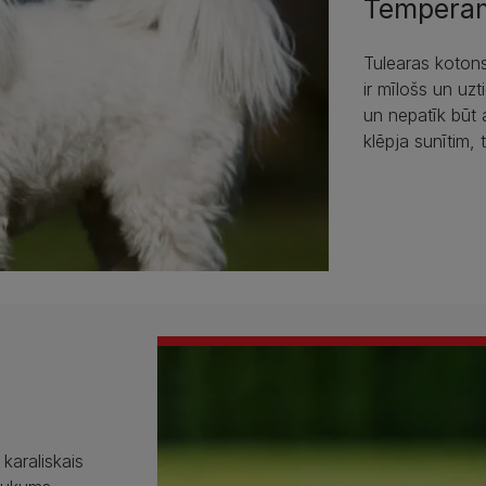
Tempera
Tulearas kotons
ir mīlošs un uzt
un nepatīk būt 
klēpja sunītim, t
karaliskais