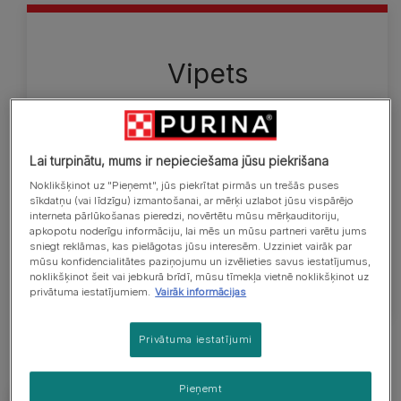
Vipets
Vipets ir kalsnējs, muskuļots, atlētisks suns. Tajos
muskuļu spēks un iespaidīgais izskats ir līdzsvarā ar
iznesīgumu un eleganci, un tie ir selekcionēti
Lai turpinātu, mums ir nepieciešama jūsu piekrišana
ātrumam un darbam. Tiem ir smalks un īss
Noklikšķinot uz "Pieņemt", jūs piekrītat pirmās un trešās puses
apmatojums, kas var būt dažādās krāsās un krāsu
sīkdatņu (vai līdzīgu) izmantošanai, ar mērķi uzlabot jūsu vispārējo
sajaukumos. Augstums skaustā tēviņiem ir 47 – 51
interneta pārlūkošanas pieredzi, novērtētu mūsu mērķauditoriju,
apkopotu noderīgu informāciju, lai mēs un mūsu partneri varētu jums
cm un 44 – 47 cm mātītēm. Svara diapazons ir
sniegt reklāmas, kas pielāgotas jūsu interesēm. Uzziniet vairāk par
apmēram 12,5–13,5 kg.
mūsu konfidencialitātes paziņojumu un izvēlieties savus iestatījumus,
noklikšķinot šeit vai jebkurā brīdī, mūsu tīmekļa vietnē noklikšķinot uz
privātuma iestatījumiem.
Vairāk informācijas
Privātuma iestatījumi
Pieņemt