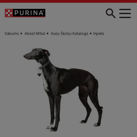
Skip to main content
Sākums
Atrast Mīluli
Suņu Šķirņu Katalogs
Vipets