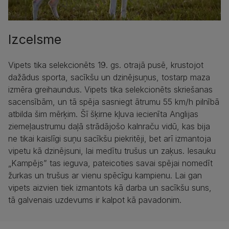
Izcelsme
Vipets tika selekcionēts 19. gs. otrajā pusē, krustojot
dažādus sporta, sacīkšu un dzinējsuņus, tostarp maza
izmēra greihaundus. Vipets tika selekcionēts skriešanas
sacensībām, un tā spēja sasniegt ātrumu 55 km/h pilnībā
atbilda šim mērķim. Šī šķirne kļuva iecienīta Anglijas
ziemeļaustrumu daļā strādājošo kalnraču vidū, kas bija
ne tikai kaislīgi suņu sacīkšu piekritēji, bet arī izmantoja
vipetu kā dzinējsuni, lai medītu trušus un zaķus. Iesauku
„Kampējs” tas ieguva, pateicoties savai spējai nomedīt
žurkas un trušus ar vienu spēcīgu kampienu. Lai gan
vipets aizvien tiek izmantots kā darba un sacīkšu suns,
tā galvenais uzdevums ir kalpot kā pavadonim.