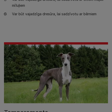
mīluļiem
Var būt vajadzīga dresūra, lai sadzīvotu ar bērniem