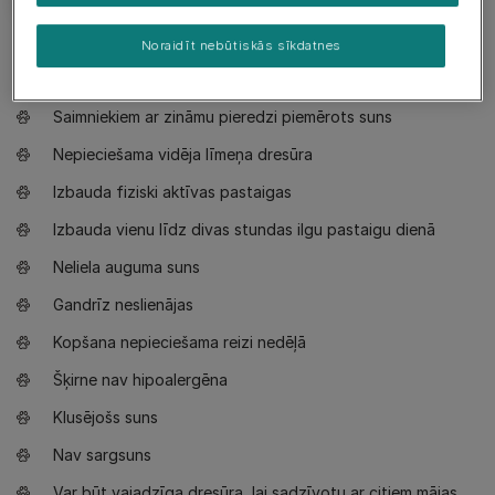
Noraidīt nebūtiskās sīkdatnes
Nepieciešams zināt
Saimniekiem ar zināmu pieredzi piemērots suns
Nepieciešama vidēja līmeņa dresūra
Izbauda fiziski aktīvas pastaigas
Izbauda vienu līdz divas stundas ilgu pastaigu dienā
Neliela auguma suns
Gandrīz neslienājas
Kopšana nepieciešama reizi nedēļā
Šķirne nav hipoalergēna
Klusējošs suns
Nav sargsuns
Var būt vajadzīga dresūra, lai sadzīvotu ar citiem mājas