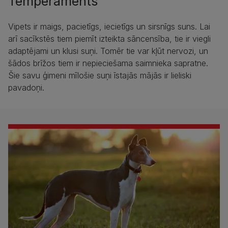
Temperaments
Vipets ir maigs, pacietīgs, iecietīgs un sirsnīgs suns. Lai
arī sacīkstēs tiem piemīt izteikta sāncensība, tie ir viegli
adaptējami un klusi suņi. Tomēr tie var kļūt nervozi, un
šādos brīžos tiem ir nepieciešama saimnieka sapratne.
Šie savu ģimeni mīlošie suņi īstajās mājās ir lieliski
pavadoņi.