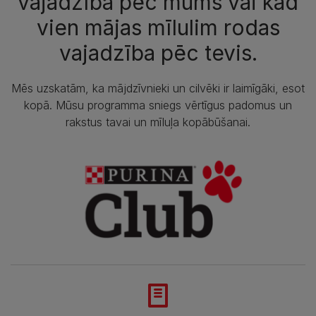
vajadzība pēc mums vai kad
vien mājas mīlulim rodas
vajadzība pēc tevis.
Mēs uzskatām, ka mājdzīvnieki un cilvēki ir laimīgāki, esot
kopā. Mūsu programma sniegs vērtīgus padomus un
rakstus tavai un mīluļa kopābūšanai.