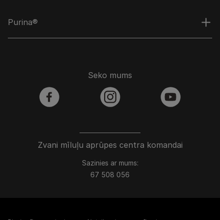
Purina®
Seko mums
facebook
instagram
youtube
Zvani mīluļu aprūpes centra komandai
Sazinies ar mums:
67 508 056