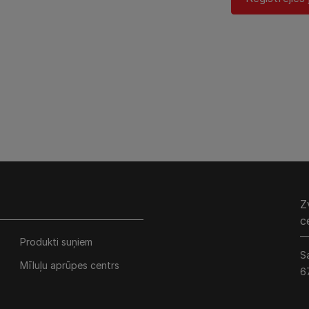
Z
c
Produkti suņiem
S
Mīluļu aprūpes centrs
6