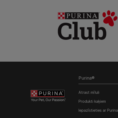
Purina®
Atrast mīluli
Produkti kaķiem
Iepazīstieties ar Purina