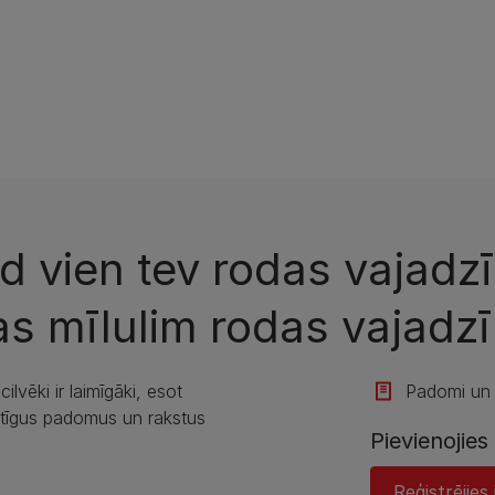
ad vien tev rodas vajad
s mīlulim rodas vajadzī
lvēki ir laimīgāki, esot
Padomi un r
tīgus padomus un rakstus
Pievienojie
Reģistrējie