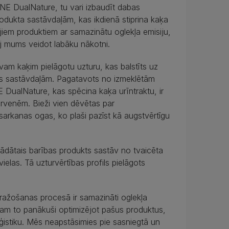
E DualNature, tu vari izbaudīt dabas
rodukta sastāvdaļām, kas ikdienā stiprina kaķa
jiem produktiem ar samazinātu oglekļa emisiju,
j mums veidot labāku nākotni.
m kaķim pielāgotu uzturu, kas balstīts uz
es sastāvdaļām. Pagatavots no izmeklētām
ualNature, kas spēcina kaķa urīntraktu, ir
zērvenēm. Bieži vien dēvētas par
arkanas ogas, ko plaši pazīst kā augstvērtīgu
trādātais barības produkts sastāv no tvaicēta
elas. Tā uzturvērtības profils pielāgots
ažošanas procesā ir samazināti oglekļa
sam to panākuši optimizējot pašus produktus,
stiku. Mēs neapstāsimies pie sasniegtā un