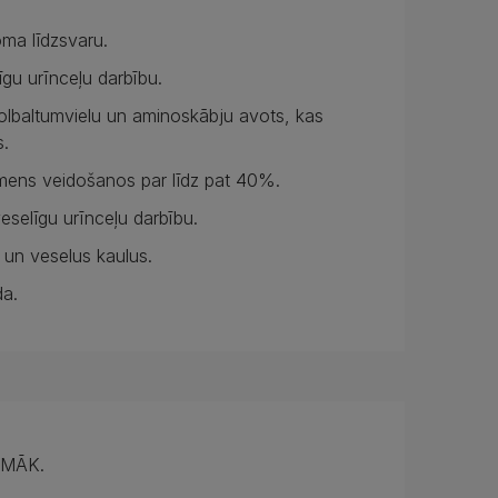
oma līdzsvaru.
īgu urīnceļu darbību.
s olbaltumvielu un aminoskābju avots, kas
s.
kmens veidošanos par līdz pat 40%.
selīgu urīnceļu darbību.
s un veselus kaulus.
da.
PMĀK.