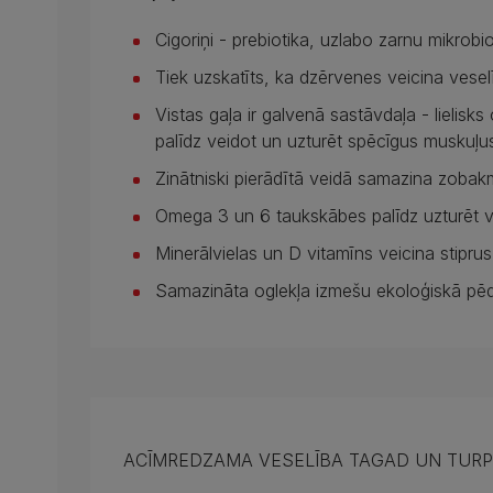
Cigoriņi - prebiotika, uzlabo zarnu mikrobi
Tiek uzskatīts, ka dzērvenes veicina vesel
Vistas gaļa ir galvenā sastāvdaļa - lielisk
palīdz veidot un uzturēt spēcīgus muskuļu
Zinātniski pierādītā veidā samazina zoba
Omega 3 un 6 taukskābes palīdz uzturēt ve
Minerālvielas un D vitamīns veicina stipru
Samazināta oglekļa izmešu ekoloģiskā pē
ACĪMREDZAMA VESELĪBA TAGAD UN TUR