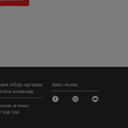
vani mīluļu aprūpes
Seko mums
entra komandai
facebook
instagram
youtube
azinies ar mums:
7 508 056