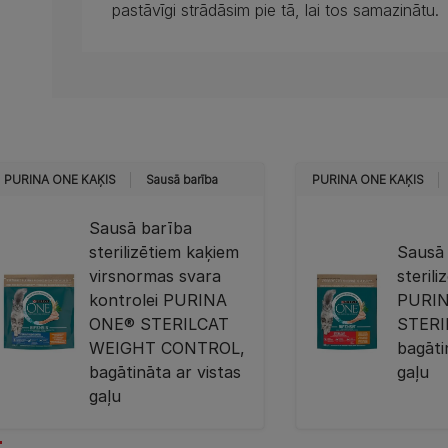
pastāvīgi strādāsim pie tā, lai tos samazinātu.
PURINA ONE KAĶIS
Sausā barība
PURINA ONE KAĶIS
Sausā barība
sterilizētiem kaķiem
Sausā
virsnormas svara
steril
kontrolei PURINA
PURI
ONE® STERILCAT
STERI
WEIGHT CONTROL,
bagāti
bagātināta ar vistas
gaļu
gaļu