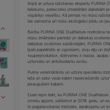
Kopā ar uztura ražošanas ekspertu PURINA ON
lieliskumu, pateicoties izmeklētām dabiskām p
vispārējo veselību. Kā pirmais no mūsu ražota
tas samazina arī mūsu ekoloģisko pēdu un ļau
Barība PURINA ONE DualNature nodrošina tava
mūsu zinātnisko pieredzi un dabiskas izcelsm
dabiskas izcelsmes sastāvdaļām, PURINA ONE D
īpaši papildināts ar cigoriņiem, zivju eļļu un d
«superproduktu», dzērvenes ir mazas, apaļas s
uzturvielu un antioksidantu avotu.
Purina veterinārārstu un uztura speciālistu izs
laša un satur visas kaķim nepieciešamās uzturvi
pieaugušiem kaķiem.
Esam lepni teikt, ka PURINA ONE DualNature r
izmešu apjomi, salīdzinot ar 2019. gadu, un e
to pagatavošanas metodes, iepakojumu un loģi