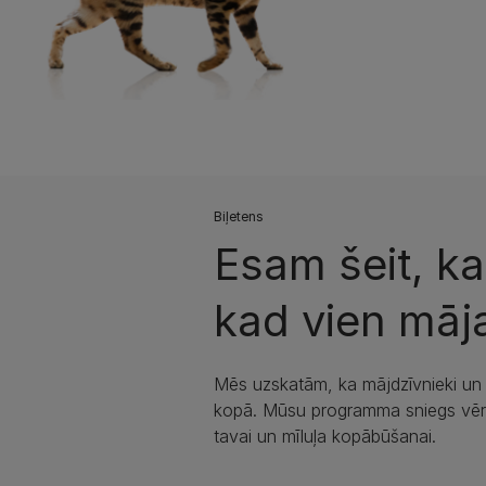
Biļetens
Esam šeit, k
kad vien māja
Mēs uzskatām, ka mājdzīvnieki un ci
kopā. Mūsu programma sniegs vēr
tavai un mīluļa kopābūšanai.