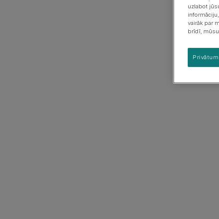
Kucēna uzvedība &
Šķirņu grupas
uzlabot jūs
apmācība
informāciju
Kucēna veselība
vairāk par 
brīdī, mūsu
Privātum