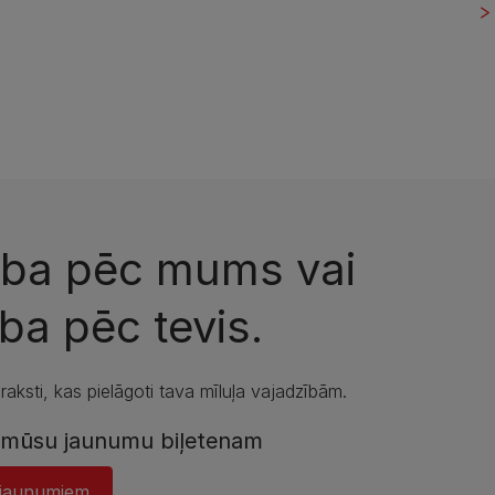
zība pēc mums vai
ba pēc tevis.
aksti, kas pielāgoti tava mīluļa vajadzībām.
s mūsu jaunumu biļetenam
s jaunumiem