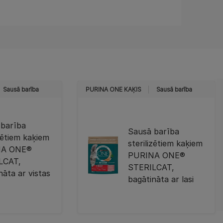
Sausā barība
PURINA ONE KAĶIS
Sausā barība
 barība
Sausā barība
izētiem kaķiem
sterilizētiem kaķiem
NA ONE®
PURINA ONE®
LCAT,
STERILCAT,
nāta ar vistas
bagātināta ar lasi