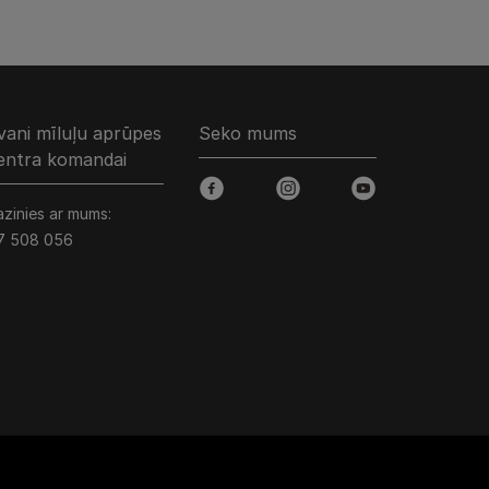
vani mīluļu aprūpes
Seko mums
entra komandai
facebook
instagram
youtube
azinies ar mums:
7 508 056