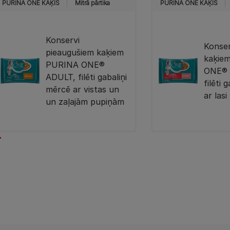
PURINA ONE KAĶIS
Mitrā pārtika
PURINA ONE KAĶIS
Konservi
Konser
pieaugušiem kaķiem
kaķie
PURINA ONE®
ONE® 
ADULT, filēti gabaliņi
filēti 
mērcē ar vistas un
ar las
un zaļajām pupiņām