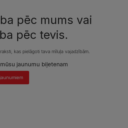
zība pēc mums vai
ba pēc tevis.
aksti, kas pielāgoti tava mīluļa vajadzībām.
s mūsu jaunumu biļetenam
s jaunumiem