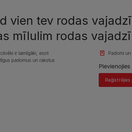
ad vien tev rodas vajad
s mīlulim rodas vajadzī
lvēki ir laimīgāki, esot
Padomi un r
tīgus padomus un rakstus
Pievienojie
Reģistrējie