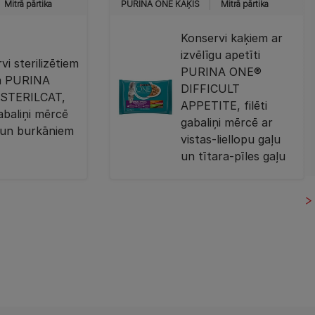
Mitrā pārtika
PURINA ONE KAĶIS
Mitrā pārtika
Konservi kaķiem ar
izvēlīgu apetīti
vi sterilizētiem
PURINA ONE®
m PURINA
DIFFICULT
STERILCAT,
APPETITE, filēti
gabaliņi mērcē
gabaliņi mērcē ar
i un burkāniem
vistas-liellopu gaļu
un tītara-pīles gaļu