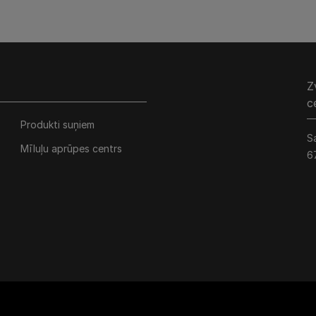
Z
c
Produkti suņiem
S
Mīluļu aprūpes centrs
6