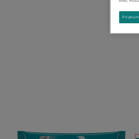
Kucēna uzvedība &
brīdī, mūsu
Šķirņu grupas
apmācība
Kucēna veselība
Privātum