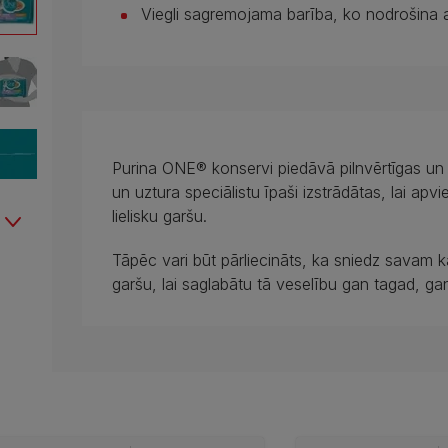
Viegli sagremojama barība, ko nodrošina a
Purina ONE® konservi piedāvā pilnvērtīgas un 
un uztura speciālistu īpaši izstrādātas, lai apvi
lielisku garšu.
Tāpēc vari būt pārliecināts, ka sniedz savam 
garšu, lai saglabātu tā veselību gan tagad, ga