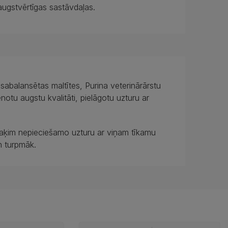
ugstvērtīgas sastāvdaļas.
sabalansētas maltītes, Purina veterinārārstu
enotu augstu kvalitāti, pielāgotu uzturu ar
kaķim nepieciešamo uzturu ar viņam tīkamu
n turpmāk.