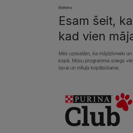
Biļetens
Esam šeit, k
kad vien māja
Mēs uzskatām, ka mājdzīvnieki un ci
kopā. Mūsu programma sniegs vēr
tavai un mīluļa kopābūšanai.