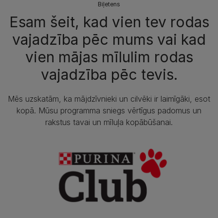
Biļetens
Esam šeit, kad vien tev rodas
vajadzība pēc mums vai kad
vien mājas mīlulim rodas
vajadzība pēc tevis.
Mēs uzskatām, ka mājdzīvnieki un cilvēki ir laimīgāki, esot
kopā. Mūsu programma sniegs vērtīgus padomus un
rakstus tavai un mīluļa kopābūšanai.