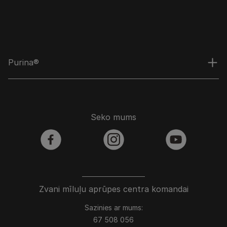
Purina®
Seko mums
facebook
instagram
youtube
Zvani mīluļu aprūpes centra komandai
Sazinies ar mums:
67 508 056