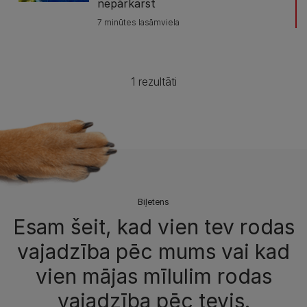
nepārkarst
7 minūtes lasāmviela
1 rezultāti
Biļetens
Esam šeit, kad vien tev rodas
vajadzība pēc mums vai kad
vien mājas mīlulim rodas
vajadzība pēc tevis.