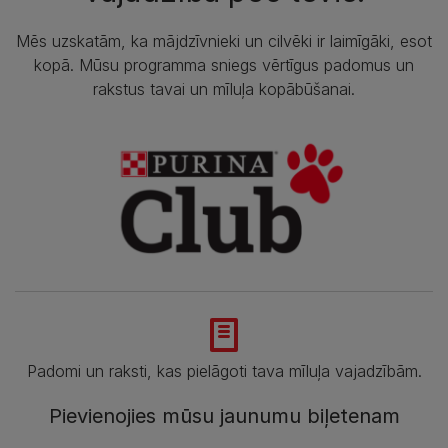
Mēs uzskatām, ka mājdzīvnieki un cilvēki ir laimīgāki, esot
kopā. Mūsu programma sniegs vērtīgus padomus un
rakstus tavai un mīluļa kopābūšanai.
Padomi un raksti, kas pielāgoti tava mīluļa vajadzībām.
Pievienojies mūsu jaunumu biļetenam