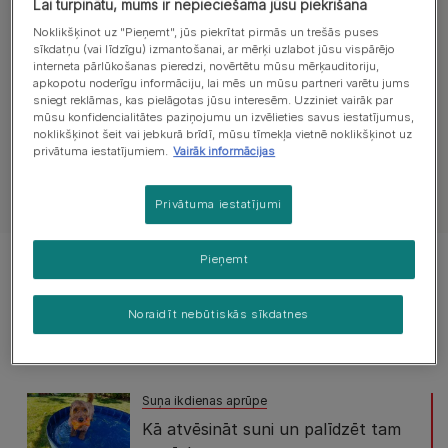
Lai turpinātu, mums ir nepieciešama jūsu piekrišana
Iepazīsti padomus par veselību
Noklikšķinot uz "Pieņemt", jūs piekrītat pirmās un trešās puses
sīkdatņu (vai līdzīgu) izmantošanai, ar mērķi uzlabot jūsu vispārējo
interneta pārlūkošanas pieredzi, novērtētu mūsu mērķauditoriju,
apkopotu noderīgu informāciju, lai mēs un mūsu partneri varētu jums
Visi raksti par veselību
Gremošana
B
sniegt reklāmas, kas pielāgotas jūsu interesēm. Uzziniet vairāk par
mūsu konfidencialitātes paziņojumu un izvēlieties savus iestatījumus,
noklikšķinot šeit vai jebkurā brīdī, mūsu tīmekļa vietnē noklikšķinot uz
privātuma iestatījumiem.
Vairāk informācijas
Skatīt visus rakstus par suņiem
Privātuma iestatījumi
Pieņemt
Attēloti 1 no 1 rakstiem
Noraidīt nebūtiskās sīkdatnes
Populāri raksti
Suņa ikdienas aprūpe
Kā atvēsināt suni un palīdzēt tam