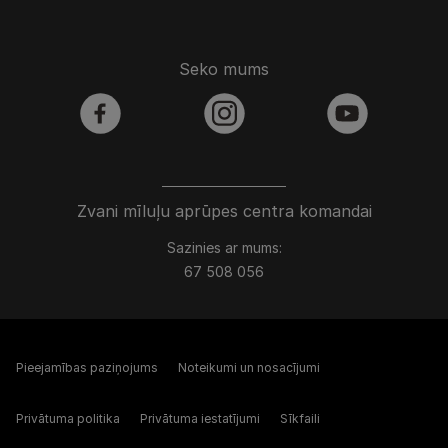
Seko mums
facebook
instagram
youtube
Zvani mīluļu aprūpes centra komandai
Sazinies ar mums:
67 508 056
Pieejamības paziņojums
Noteikumi un nosacījumi
Privātuma politika
Privātuma iestatījumi
Sīkfaili