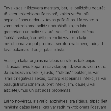
Tavs kaķis ir līdzsvara meistars, bet, lai palīdzētu noturēt
tā zarnu mikrobiomu līdzsvarā, kaķim varētu būt
nepieciešams nedaudz tavas palīdzības. Līdzsvarota
zarnu mikrobioma palīdz nodrošināt kaķim labu
gremošanu un palīdz uzturēt veselīgu imūnsistēmu.
Turklāt saskaņā ar pētījumiem līdzsvarota kaķu
mikrobioma var pat palielināt serotonīna līmeni, tādējādi
tavs pūkainais draugs jūtas lieliski.
Veselīga kaķa organismā labās un sliktās baktērijas
līdzāspastāvēs kopā un savstarpēji līdzsvaros viena otru.
Ja šis līdzsvars tiek izjaukts, ""sliktās"" baktērijas var
izraisīt negatīvas sekas, tostarp iespējamas infekcijas vai
paaugstinātu uzņēmību pret infekcijām, caureju vai
aizcietējumus un pat ādas problēmas.
Lai to novērstu, ir svarīgi apzināties izraisītājus, tāpēc šeit
minēsim dažas lietas, kas var radīt mikrobiomas līdzsvara