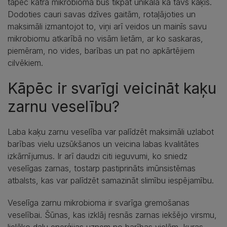
tāpēc katra mikrobioma būs tikpat unikāla kā tavs kaķis.
Dodoties cauri savas dzīves gaitām, rotaļājoties un
maksimāli izmantojot to, viņi arī veidos un mainīs savu
mikrobiomu atkarībā no visām lietām, ar ko saskaras,
piemēram, no vides, barības un pat no apkārtējiem
cilvēkiem.
Kāpēc ir svarīgi veicināt kaķu
zarnu veselību?
Laba kaķu zarnu veselība var palīdzēt maksimāli uzlabot
barības vielu uzsūkšanos un veicina labas kvalitātes
izkārnījumus. Ir arī daudzi citi ieguvumi, ko sniedz
veselīgas zarnas, tostarp pastiprināts imūnsistēmas
atbalsts, kas var palīdzēt samazināt slimību iespējamību.
Veselīga zarnu mikrobioma ir svarīga gremošanas
veselībai. Šūnas, kas izklāj resnās zarnas iekšējo virsmu,
lielāko daļu enerģijas uzņem no barības vielām, kuras,