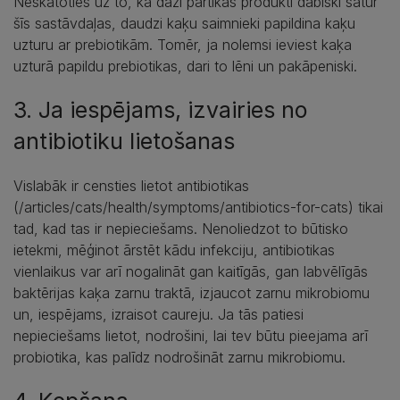
Neskatoties uz to, ka daži pārtikas produkti dabiski satur
šīs sastāvdaļas, daudzi kaķu saimnieki papildina kaķu
uzturu ar prebiotikām. Tomēr, ja nolemsi ieviest kaķa
uzturā papildu prebiotikas, dari to lēni un pakāpeniski.
3. Ja iespējams, izvairies no
antibiotiku lietošanas
Vislabāk ir censties lietot antibiotikas
(/articles/cats/health/symptoms/antibiotics-for-cats) tikai
tad, kad tas ir nepieciešams. Nenoliedzot to būtisko
ietekmi, mēģinot ārstēt kādu infekciju, antibiotikas
vienlaikus var arī nogalināt gan kaitīgās, gan labvēlīgās
baktērijas kaķa zarnu traktā, izjaucot zarnu mikrobiomu
un, iespējams, izraisot caureju. Ja tās patiesi
nepieciešams lietot, nodrošini, lai tev būtu pieejama arī
probiotika, kas palīdz nodrošināt zarnu mikrobiomu.