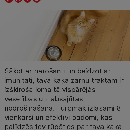
Sākot ar barošanu un beidzot ar
imunitāti, tava kaķa zarnu traktam ir
izšķiroša loma tā vispārējās
veselības un labsajūtas
nodrošināšanā. Turpmāk izlasāmi 8
vienkārši un efektīvi padomi, kas
palīdzēs tev rūpēties par tava kaķa