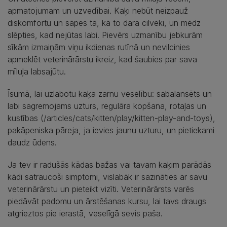
apmatojumam un uzvedībai. Kaķi nebūt neizpauž
diskomfortu un sāpes tā, kā to dara cilvēki, un mēdz
slēpties, kad nejūtas labi. Pievērs uzmanību jebkurām
sīkām izmaiņām viņu ikdienas rutīnā un nevilcinies
apmeklēt veterinārārstu ikreiz, kad šaubies par sava
mīluļa labsajūtu.
Īsumā, lai uzlabotu kaķa zarnu veselību: sabalansēts un
labi sagremojams uzturs, regulāra kopšana, rotaļas un
kustības (/articles/cats/kitten/play/kitten-play-and-toys),
pakāpeniska pāreja, ja ievies jaunu uzturu, un pietiekami
daudz ūdens.
Ja tev ir radušās kādas bažas vai tavam kaķim parādās
kādi satraucoši simptomi, vislabāk ir sazināties ar savu
veterinārārstu un pieteikt vizīti. Veterinārārsts varēs
piedāvāt padomu un ārstēšanas kursu, lai tavs draugs
atgrieztos pie ierastā, veselīgā sevis paša.