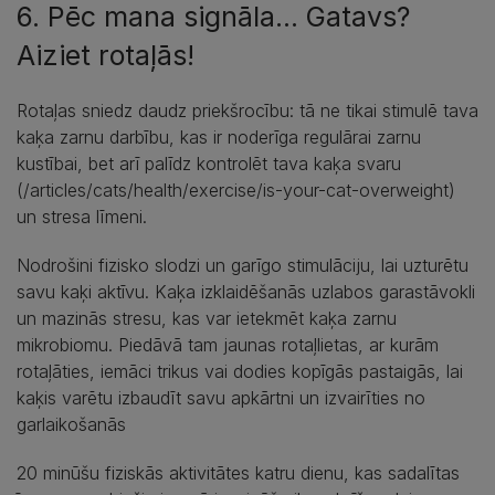
6. Pēc mana signāla... Gatavs?
Aiziet rotaļās!
Rotaļas sniedz daudz priekšrocību: tā ne tikai stimulē tava
kaķa zarnu darbību, kas ir noderīga regulārai zarnu
kustībai, bet arī palīdz kontrolēt tava kaķa svaru
(/articles/cats/health/exercise/is-your-cat-overweight)
un stresa līmeni.
Nodrošini fizisko slodzi un garīgo stimulāciju, lai uzturētu
savu kaķi aktīvu. Kaķa izklaidēšanās uzlabos garastāvokli
un mazinās stresu, kas var ietekmēt kaķa zarnu
mikrobiomu. Piedāvā tam jaunas rotaļlietas, ar kurām
rotaļāties, iemāci trikus vai dodies kopīgās pastaigās, lai
kaķis varētu izbaudīt savu apkārtni un izvairīties no
garlaikošanās
20 minūšu fiziskās aktivitātes katru dienu, kas sadalītas