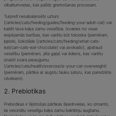
olbaltumvielas, kas palīdz gremošanas procesam.
Turpretī nesabalansēts uzturs
(/articles/cats/feeding/guides/feeding-your-adult-cat) var
kaitēt tava kaķa zarnu veselībai. Izvairies no visas
iespējamās barības, kas varētu būt toksiska (piemēram,
ķiploki, šokolāde (/articles/cats/feeding/what-cats-
eat/can-cats-eat-chocolate) vai avokado), apdraud
veselību (piemēram, jēla gaļa) vai ēdiens, kas varētu
izraisīt svara pieaugumu
(/articles/cats/health/exercise/is-your-cat-overweight)
(piemēram, pārtika ar augstu tauku saturu, kas paredzēta
cilvēkiem).
2. Prebiotikas
Prebiotikas ir šķīstošas pārtikas šķiedrvielas, ko izmanto,
lai veicinātu veselīgu kaķa zarnu baktēriju augšanu.