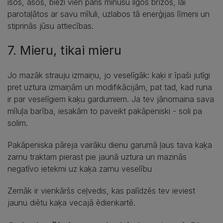
īsos, asos, bieži vien pāris minūšu ilgos brīžos, lai
parotaļātos ar savu mīluli, uzlabos tā enerģijas līmeni un
stiprinās jūsu attiecības.
7. Mieru, tikai mieru
Jo mazāk strauju izmaiņu, jo veselīgāk: kaķi ir īpaši jutīgi
pret uztura izmaiņām un modifikācijām, pat tad, kad runa
ir par veselīgiem kaķu gardumiem. Ja tev jānomaina sava
mīluļa barība, iesakām to paveikt pakāpeniski - soli pa
solim.
Pakāpeniska pāreja vairāku dienu garumā ļaus tava kaķa
zarnu traktam pierast pie jaunā uztura un mazinās
negatīvo ietekmi uz kaķa zarnu veselību
Zemāk ir vienkāršs ceļvedis, kas palīdzēs tev ieviest
jaunu diētu kaķa vecajā ēdienkartē.