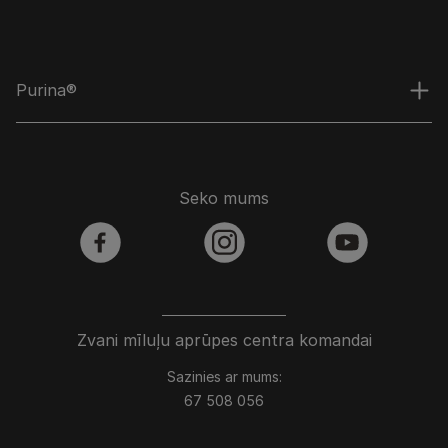
Purina®
Seko mums
facebook
instagram
youtube
Zvani mīluļu aprūpes centra komandai
Sazinies ar mums:
67 508 056