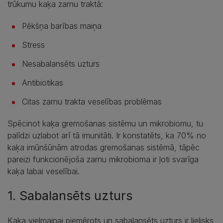
trūkumu kaķa zarnu traktā:
Pēkšņa barības maiņa
Stress
Nesabalansēts uzturs
Antibiotikas
Citas zarnu trakta veselības problēmas
Spēcinot kaķa gremošanas sistēmu un mikrobiomu, tu
palīdzi uzlabot arī tā imunitāti. Ir konstatēts, ka 70% no
kaķa imūnšūnām atrodas gremošanas sistēmā, tāpēc
pareizi funkcionējoša zarnu mikrobioma ir ļoti svarīga
kaķa labai veselībai.
1. Sabalansēts uzturs
Kaķa vielmaiņai piemērots un sabalansēts uzturs ir lielisks