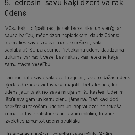
8. Iedrošini savu kaķi dzert vairāk
ūdens
Mūsu kaķi, jo īpaši tad, ja tiek baroti tikai un vienīgi ar
sauso barību, mēdz dzert nepietiekami daudz ūdens:
atceroties savu izcelsmi no tuksnešiem, kaķi ir
saglabājuši šo paradumu. Pietiekama ūdens daudzuma
trūkums var radīt veselības riskus, kas ietekmē kaķa
zarnu trakta veselību.
Lai mudinātu savu kaķi dzert regulāri, izvieto dažas ūdens
bļodas dažādās vietās visā mājoklī, bet atceries, ka
ūdens jātur tālāk no sava mīluļa smilšu kastes. Ūdenim
jābūt svaigam un katru dienu jāmaina. Daži kaķi dod
priekšroku tekošam ūdenim un labprāt dzer no tekoša
krāna: ja tas ir raksturīgs arī tavam mīlulim, tu varētu
izvēlēties izmantot ūdens strūklaku
Un atceries pievērst uzmanību sava mīluļa fēcēm,