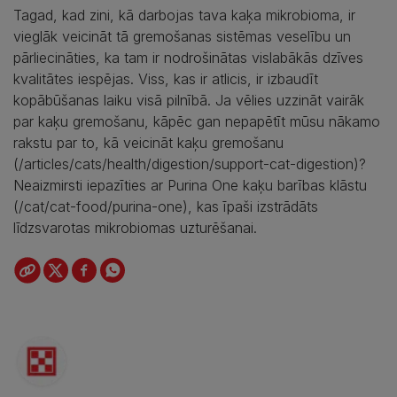
Tagad, kad zini, kā darbojas tava kaķa mikrobioma, ir
vieglāk veicināt tā gremošanas sistēmas veselību un
pārliecināties, ka tam ir nodrošinātas vislabākās dzīves
kvalitātes iespējas. Viss, kas ir atlicis, ir izbaudīt
kopābūšanas laiku visā pilnībā. Ja vēlies uzzināt vairāk
par kaķu gremošanu, kāpēc gan nepapētīt mūsu nākamo
rakstu par to, kā veicināt kaķu gremošanu
(/articles/cats/health/digestion/support-cat-digestion)?
Neaizmirsti iepazīties ar Purina One kaķu barības klāstu
(/cat/cat-food/purina-one), kas īpaši izstrādāts
līdzsvarotas mikrobiomas uzturēšanai.