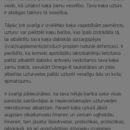
veids, kā uzlabot kaķa zarnu veselību. Tava kaķa uzturs
ir atslēgas faktors tā veselībai.
Tāpēc ļoti svarīgi ir izvēlēties kaķa vajadzībām piemērotu
uzturu: var palīdzēt kaķu barība, kas īpaši izstrādāta tā,
lai atbalstītu tava kaķa dabiskās aizsargspējas
(/cat/supplements/product-proplan-natural-defences). Ir
pierādīts, ka termiski apstrādātu laktobaktēriju lietošana
palīdz atbalstīt dabisko antivielu veidošanos tava kaķa
zarnu traktā, savukārt Omega-6 taukskābes un citas
atlasītas uzturvielas palīdz uzturēt veselīgu ādu un košu
apmatojumu.
Ir svarīgi pārliecināties, ka tava mīluļa barība satur visas
pareizās sastāvdaļas ar nepieciešamajām uzturvielām
mikrobiomas atbalstam. Parasti kaķa uzturā jābūt
augstam olbaltumvielu līmenim un zemam ogļhidrātu
līmenim, tam jāsatur šķiedrvielas, prebiotikas, probiotikas,
pilngraudi, kā arī augstvērtīgas dzīvnieku izcelsmes