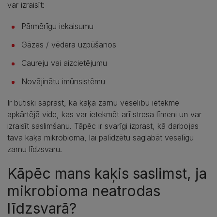
var izraisīt:
Pārmērīgu iekaisumu
Gāzes / vēdera uzpūšanos
Caureju vai aizcietējumu
Novājinātu imūnsistēmu
Ir būtiski saprast, ka kaķa zarnu veselību ietekmē
apkārtējā vide, kas var ietekmēt arī stresa līmeni un var
izraisīt saslimšanu. Tāpēc ir svarīgi izprast, kā darbojas
tava kaķa mikrobioma, lai palīdzētu saglabāt veselīgu
zarnu līdzsvaru.
Kāpēc mans kaķis saslimst, ja
mikrobioma neatrodas
līdzsvarā?