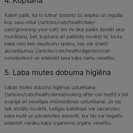
4. Kopšana
Kaķim patīk, ka to lutina! Izmanto šo iespēju un regulāri
kop savu mīluli (/articles/cats/health/daily-
care/grooming-your-cat): tev ne tikai patiks dzirdēt viņa
murrāšanu, bet, kopšana arī palīdzēs novērst to, ka ka
kaķis norij lielu daudzumu spalvu, kas var izraisīt
aizcietējumus (/articles/cats/health/digestion/cat-
constipation) un ietekmēt tava kaķa zarnu veselību.
5. Laba mutes dobuma higiēna
Labas mutes dobuma higiēnas uzturēšana
(/articles/cats/health/dental/looking-after-cat-teeth) ir ļoti
svarīga arī veselīgas imūnsistēmas uzturēšanai. Ja tas
tiek atstāts novārtā, kaitīgās baktērijas var savairoties
kaķa mutē un pārvietoties asinsritē, kur tās var negatīvi
ietekmēt vairāku kaķa organisma orgānu veselību.