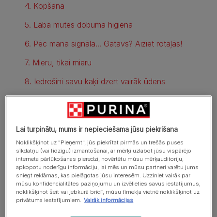
4. Kopšana
5. Laba mutes dobuma higiēna
6. Pēc mana signāla... Gatavs? Aiziet rotaļās!
7. Mieru, tikai mieru
8. Iedrošini savu kaķi dzert vairāk ūdens
Lai turpinātu, mums ir nepieciešama jūsu piekrišana
Noklikšķinot uz "Pieņemt", jūs piekrītat pirmās un trešās puses
sīkdatņu (vai līdzīgu) izmantošanai, ar mērķi uzlabot jūsu vispārējo
interneta pārlūkošanas pieredzi, novērtētu mūsu mērķauditoriju,
apkopotu noderīgu informāciju, lai mēs un mūsu partneri varētu jums
sniegt reklāmas, kas pielāgotas jūsu interesēm. Uzziniet vairāk par
mūsu konfidencialitātes paziņojumu un izvēlieties savus iestatījumus,
noklikšķinot šeit vai jebkurā brīdī, mūsu tīmekļa vietnē noklikšķinot uz
privātuma iestatījumiem.
Vairāk informācijas