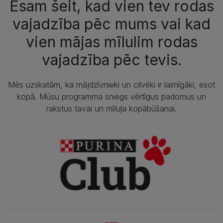
Esam šeit, kad vien tev rodas
vajadzība pēc mums vai kad
vien mājas mīlulim rodas
vajadzība pēc tevis.
Mēs uzskatām, ka mājdzīvnieki un cilvēki ir laimīgāki, esot
kopā. Mūsu programma sniegs vērtīgus padomus un
rakstus tavai un mīluļa kopābūšanai.