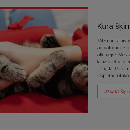
Kura šķir
Milzu pūkainis v
apmatojumu? Iek
atklājējs? Mēs 
lai izvēlētos vi
Ļauj, lai Purin
vispiemērotāko
Uzsākt šķirņ