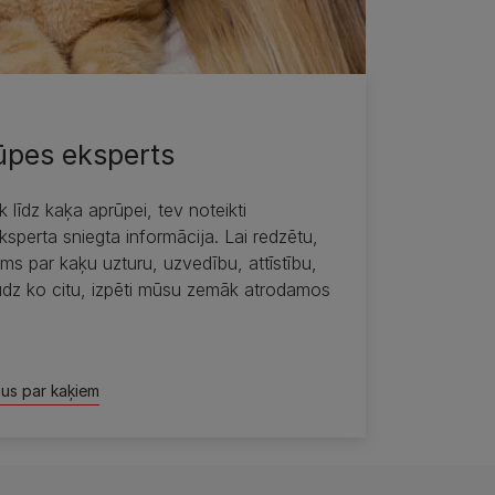
ūpes eksperts
 līdz kaķa aprūpei, tev noteikti
sperta sniegta informācija. Lai redzētu,
ms par kaķu uzturu, uzvedību, attīstību,
udz ko citu, izpēti mūsu zemāk atrodamos
tus par kaķiem