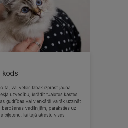
 kods
o tā, vai vēlies labāk izprast jaunā
ekļa uzvedību, ierādīt tualetes kastes
s gudrības vai vienkārši vairāk uzzināt
s barošanas vadlīnijām, paraksties uz
 biļetenu, lai tajā atrastu visas