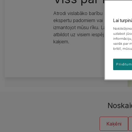
Kucēna uzvedība &
Šķirņu grupas
apmācība
Atrodi vislabāko barību savam kaķim,
Kucēna veselība
ekspertu padomiem vai arī atlasi piem
Lai turpi
izmantojot mūsu rīku. Lai ko tu vēlēt
Noklikšķino
atbildot uz visiem iespējamajiem jautā
uzlabot jūs
informāciju
kaķiem.
vairāk par 
brīdī, mūsu
Privātum
Noskai
Kaķēni