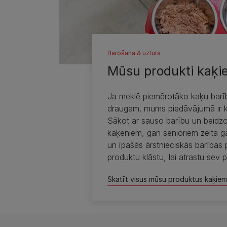
Barošana & uzturs
Mūsu produkti kaķi
Ja meklē piemērotāko kaķu barī
draugam. mums piedāvājumā ir k
Sākot ar sauso barību un beidzo
kaķēniem, gan senioriem zelta ga
un īpašās ārstnieciskās barības
produktu klāstu, lai atrastu sev 
Skatīt visus mūsu produktus kaķiem