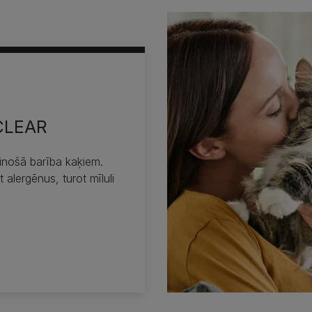
ECLEAR
inošā barība kaķiem.
alergēnus, turot mīluli