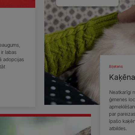
pieaugums,
 ir labas
ā adopcijas
tāt
Biļetens
Kaķēna
Neatkarīgi n
ģimenes loc
apmeklēšana
par pareiza
īpašo kaķēna
atbildes.