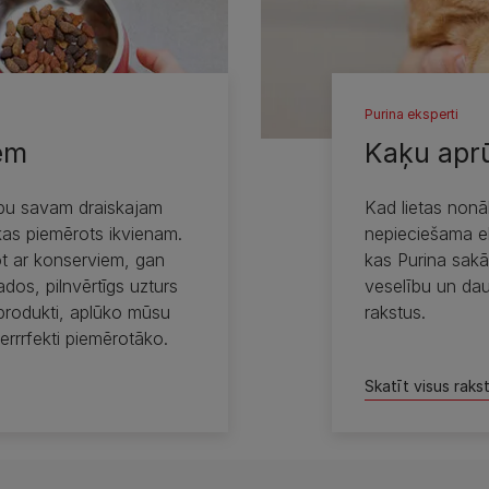
Purina eksperti
em
Kaķu apr
bu savam draiskajam
Kad lietas nonāk
as piemērots ikvienam.
nepieciešama ek
t ar konserviem, gan
kas Purina sakā
dos, pilnvērtīgs uzturs
veselību un da
 produkti, aplūko mūsu
rakstus.
perrrfekti piemērotāko.
Skatīt visus raks