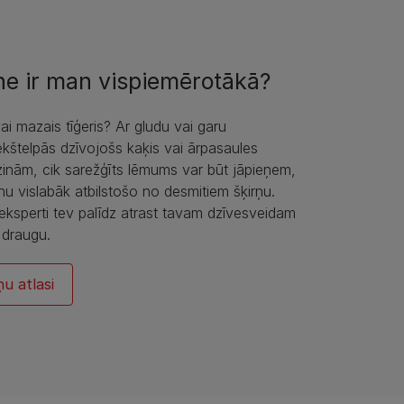
ne ir man vispiemērotākā?
ai mazais tīģeris? Ar gludu vai garu
štelpās dzīvojošs kaķis vai ārpasaules
zinām, cik sarežģīts lēmums var būt jāpieņem,
enu vislabāk atbilstošo no desmitiem šķirņu.
a eksperti tev palīdz atrast tavam dzīvesveidam
 draugu.
u atlasi