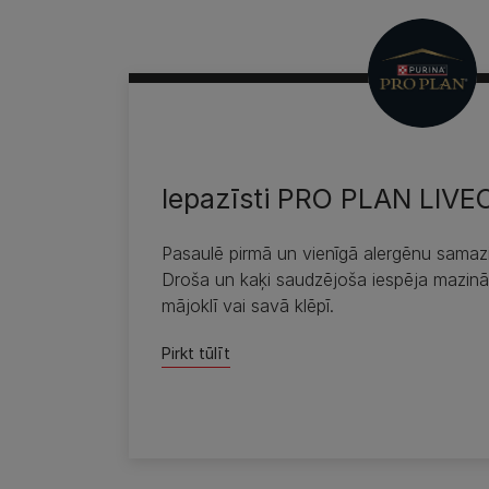
Sagādāts tev no
Pro Plan
Iepazīsti PRO PLAN LIV
Pasaulē pirmā un vienīgā alergēnu samaz
Droša un kaķi saudzējoša iespēja mazināt 
mājoklī vai savā klēpī.
Pirkt tūlīt