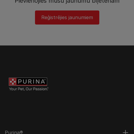
Pievienojies mūsu jaunumu biļetenam
Reģistrējies jaunumiem
Purina®