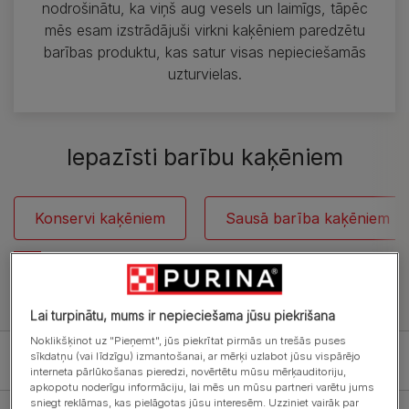
nodrošinātu, ka viņš aug vesels un laimīgs, tāpēc
mēs esam izstrādājuši virkni kaķēniem paredzētu
barības produktu, kas satur visas nepieciešamās
uzturvielas.
Iepazīsti barību kaķēniem
Konservi kaķēniem
Sausā barība kaķēniem
Skatīt visus barības produktus kaķiem
Lai turpinātu, mums ir nepieciešama jūsu piekrišana
Noklikšķinot uz "Pieņemt", jūs piekrītat pirmās un trešās puses
sīkdatņu (vai līdzīgu) izmantošanai, ar mērķi uzlabot jūsu vispārējo
Filter
interneta pārlūkošanas pieredzi, novērtētu mūsu mērķauditoriju,
apkopotu noderīgu informāciju, lai mēs un mūsu partneri varētu jums
sniegt reklāmas, kas pielāgotas jūsu interesēm. Uzziniet vairāk par