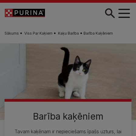
Skip to main content
Sākums
Viss Par Kaķiem
Kaķu Barība
Barība Kaķēniem
Barība kaķēniem
Tavam kaķēnam ir nepieciešams īpašs uzturs, lai