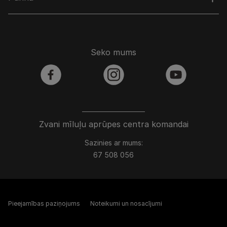
Seko mums
facebook
instagram
youtube
Zvani mīluļu aprūpes centra komandai
Sazinies ar mums:
67 508 056
Pieejamības paziņojums
Noteikumi un nosacījumi