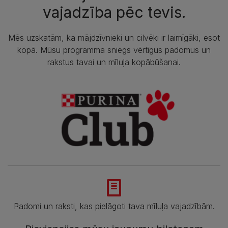
vajadzība pēc tevis.
Mēs uzskatām, ka mājdzīvnieki un cilvēki ir laimīgāki, esot
kopā. Mūsu programma sniegs vērtīgus padomus un
rakstus tavai un mīluļa kopābūšanai.
Padomi un raksti, kas pielāgoti tava mīluļa vajadzībām.