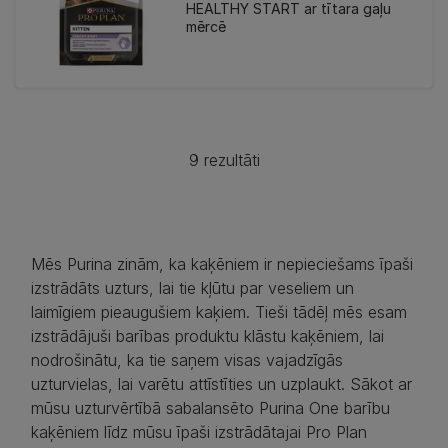
HEALTHY START ar tītara gaļu
mērcē
9 rezultāti
Mēs Purina zinām, ka kaķēniem ir nepieciešams īpaši
izstrādāts uzturs, lai tie kļūtu par veseliem un
laimīgiem pieaugušiem kaķiem. Tieši tādēļ mēs esam
izstrādājuši barības produktu klāstu kaķēniem, lai
nodrošinātu, ka tie saņem visas vajadzīgās
uzturvielas, lai varētu attīstīties un uzplaukt. Sākot ar
mūsu uzturvērtībā sabalansēto Purina One barību
kaķēniem līdz mūsu īpaši izstrādātajai Pro Plan