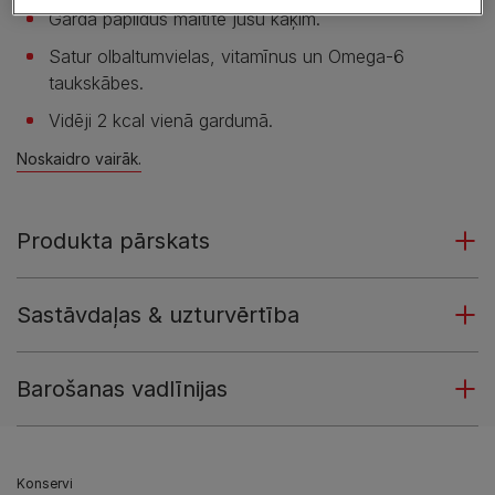
Garda papildus maltīte jūsu kaķim.
Satur olbaltumvielas, vitamīnus un Omega-6
taukskābes.
Vidēji 2 kcal vienā gardumā.
Noskaidro vairāk.
Produkta pārskats
Sastāvdaļas & uzturvērtība
Barošanas vadlīnijas
Konservi