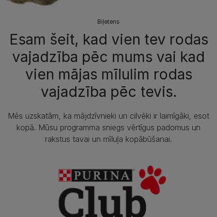
Biļetens
Esam šeit, kad vien tev rodas
vajadzība pēc mums vai kad
vien mājas mīlulim rodas
vajadzība pēc tevis.
Mēs uzskatām, ka mājdzīvnieki un cilvēki ir laimīgāki, esot
kopā. Mūsu programma sniegs vērtīgus padomus un
rakstus tavai un mīluļa kopābūšanai.