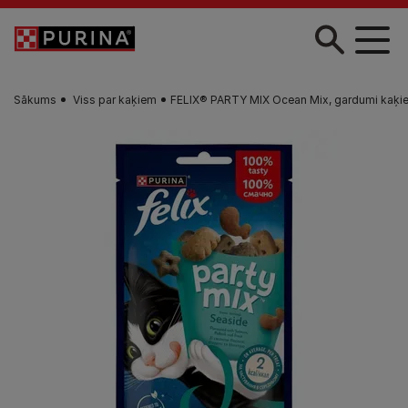
Skip to main content
Sākums
Viss par kaķiem
FELIX® PARTY MIX Ocean Mix, gardumi kaķi