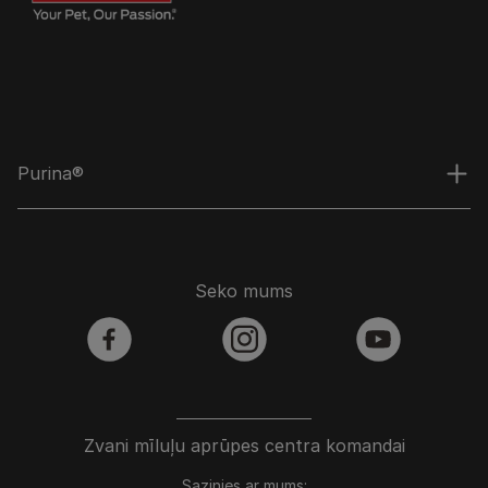
Purina®
Seko mums
facebook
instagram
youtube
Zvani mīluļu aprūpes centra komandai
Sazinies ar mums: