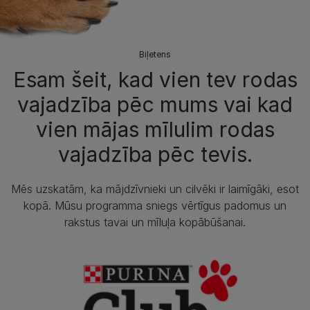
Biļetens
Esam šeit, kad vien tev rodas
vajadzība pēc mums vai kad
vien mājas mīlulim rodas
vajadzība pēc tevis.
Mēs uzskatām, ka mājdzīvnieki un cilvēki ir laimīgāki, esot
kopā. Mūsu programma sniegs vērtīgus padomus un
rakstus tavai un mīluļa kopābūšanai.