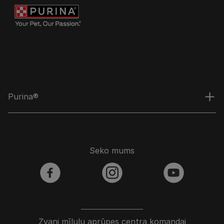
Purina®
Seko mums
facebook
instagram
youtube
Zvani mīluļu aprūpes centra komandai