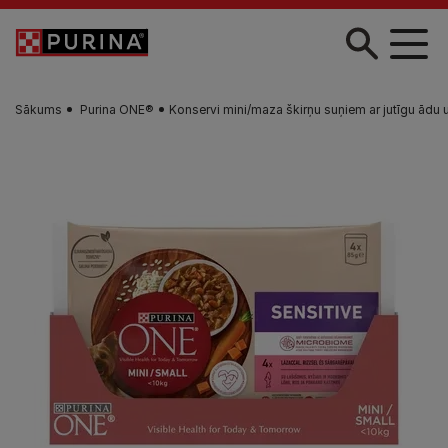
Skip to main content
Sākums
Purina ONE®
Konservi mini/maza škirņu suņiem ar jutīgu ād