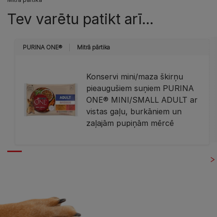
Tev varētu patikt arī...
PURINA ONE®
Mitrā pārtika
Konservi mini/maza škirņu
pieaugušiem suņiem PURINA
ONE® MINI/SMALL ADULT ar
vistas gaļu, burkāniem un
zaļajām pupiņām mērcē