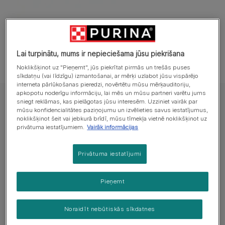
Lai turpinātu, mums ir nepieciešama jūsu piekrišana
Noklikšķinot uz "Pieņemt", jūs piekrītat pirmās un trešās puses
sīkdatņu (vai līdzīgu) izmantošanai, ar mērķi uzlabot jūsu vispārējo
interneta pārlūkošanas pieredzi, novērtētu mūsu mērķauditoriju,
apkopotu noderīgu informāciju, lai mēs un mūsu partneri varētu jums
sniegt reklāmas, kas pielāgotas jūsu interesēm. Uzziniet vairāk par
Konservi mini/maza škirņu suņiem ar jutīgu ādu un gremošanu PURINA
ONE® MINI/SMALL SENSITIVE ar lasi, rīsiem un burkāniem mērcē
mūsu konfidencialitātes paziņojumu un izvēlieties savus iestatījumus,
noklikšķinot šeit vai jebkurā brīdī, mūsu tīmekļa vietnē noklikšķinot uz
Konservi mini/maza škirņu suņiem ar jutīgu
privātuma iestatījumiem.
Vairāk informācijas
ādu un gremošanu PURINA ONE®
MINI/SMALL SENSITIVE ar lasi, rīsiem un
Privātuma iestatījumi
burkāniem mērcē
Pieņemt
Pieejamie izmēri:
4x85g
Noraidīt nebūtiskās sīkdatnes
Ar uzturvielām jutīgas ādas un jutīgas gremošanas