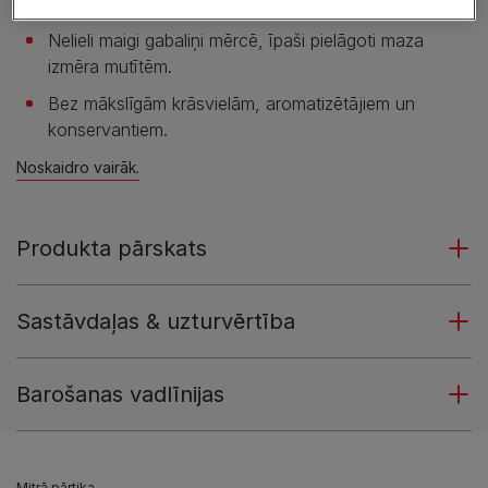
atbalstam.
Nelieli maigi gabaliņi mērcē, īpaši pielāgoti maza
izmēra mutītēm.
Bez mākslīgām krāsvielām, aromatizētājiem un
konservantiem.
Noskaidro vairāk.
Produkta pārskats
Sastāvdaļas & uzturvērtība
Barošanas vadlīnijas
Mitrā pārtika