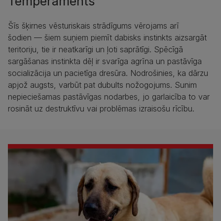
Temperaments
Šīs šķirnes vēsturiskais strādīgums vērojams arī
šodien — šiem suņiem piemīt dabisks instinkts aizsargāt
teritoriju, tie ir neatkarīgi un ļoti saprātīgi. Spēcīgā
sargāšanas instinkta dēļ ir svarīga agrīna un pastāvīga
socializācija un pacietīga dresūra. Nodrošinies, ka dārzu
apjož augsts, varbūt pat dubults nožogojums. Sunim
nepieciešamas pastāvīgas nodarbes, jo garlaicība to var
rosināt uz destruktīvu vai problēmas izraisošu rīcību.