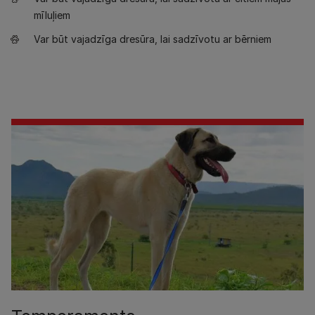
mīluļiem
Var būt vajadzīga dresūra, lai sadzīvotu ar bērniem