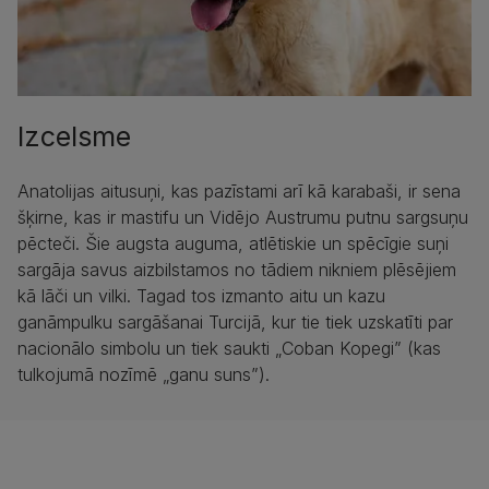
Izcelsme
Anatolijas aitusuņi, kas pazīstami arī kā karabaši, ir sena
šķirne, kas ir mastifu un Vidējo Austrumu putnu sargsuņu
pēcteči. Šie augsta auguma, atlētiskie un spēcīgie suņi
sargāja savus aizbilstamos no tādiem nikniem plēsējiem
kā lāči un vilki. Tagad tos izmanto aitu un kazu
ganāmpulku sargāšanai Turcijā, kur tie tiek uzskatīti par
nacionālo simbolu un tiek saukti „Coban Kopegi” (kas
tulkojumā nozīmē „ganu suns”).