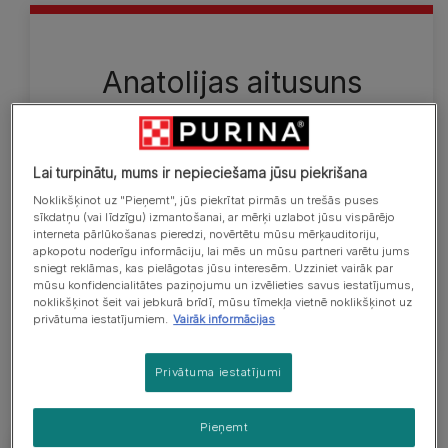
Anatolijas aitusuns
Pilnībā pieauguša milzīgā, mastifam tipiskās
spēcīgās miesas būves karabaša tēviņa augstums
skaustā ir 74–81 cm, bet mātītes augstums skaustā
Lai turpinātu, mums ir nepieciešama jūsu piekrišana
ir 71–79 cm. Pieaudzis suns sver no 50 līdz 64 kg,
Noklikšķinot uz "Pieņemt", jūs piekrītat pirmās un trešās puses
bet kuce — no 41 līdz 59 kg. Īsais, blīvais
sīkdatņu (vai līdzīgu) izmantošanai, ar mērķi uzlabot jūsu vispārējo
interneta pārlūkošanas pieredzi, novērtētu mūsu mērķauditoriju,
apmatojums var būt jebkādā krāsā ar izteiktu
apkopotu noderīgu informāciju, lai mēs un mūsu partneri varētu jums
melno masku un ausīm vai bez tām, un bieži tas ir
sniegt reklāmas, kas pielāgotas jūsu interesēm. Uzziniet vairāk par
mūsu konfidencialitātes paziņojumu un izvēlieties savus iestatījumus,
dzeltenbrūns vai tumši dzeltenbrūns ar baltu.
noklikšķinot šeit vai jebkurā brīdī, mūsu tīmekļa vietnē noklikšķinot uz
privātuma iestatījumiem.
Vairāk informācijas
Privātuma iestatījumi
Pieņemt