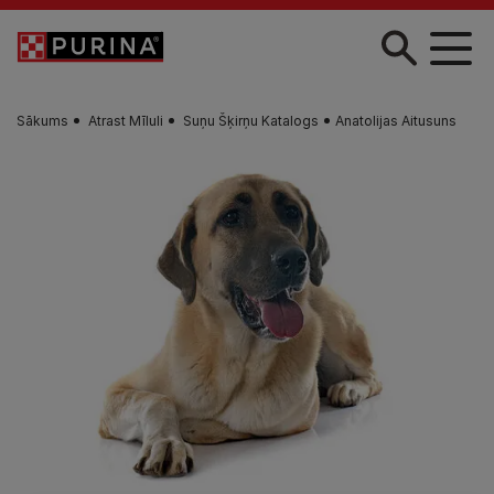
Skip to main content
Sākums
Atrast Mīluli
Suņu Šķirņu Katalogs
Anatolijas Aitusuns