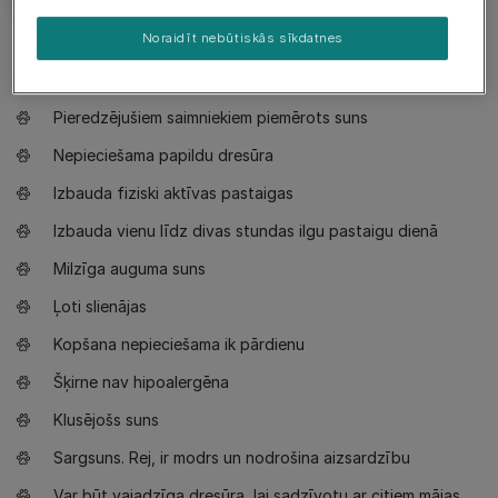
Noraidīt nebūtiskās sīkdatnes
Nepieciešams zināt
Pieredzējušiem saimniekiem piemērots suns
Nepieciešama papildu dresūra
Izbauda fiziski aktīvas pastaigas
Izbauda vienu līdz divas stundas ilgu pastaigu dienā
Milzīga auguma suns
Ļoti slienājas
Kopšana nepieciešama ik pārdienu
Šķirne nav hipoalergēna
Klusējošs suns
Sargsuns. Rej, ir modrs un nodrošina aizsardzību
Var būt vajadzīga dresūra, lai sadzīvotu ar citiem mājas