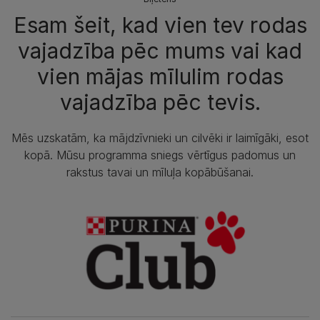
Esam šeit, kad vien tev rodas
vajadzība pēc mums vai kad
vien mājas mīlulim rodas
vajadzība pēc tevis.
Mēs uzskatām, ka mājdzīvnieki un cilvēki ir laimīgāki, esot
kopā. Mūsu programma sniegs vērtīgus padomus un
rakstus tavai un mīluļa kopābūšanai.