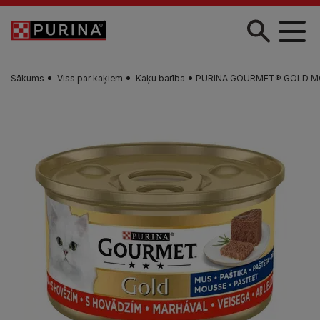
Skip to main content
Sākums
Viss par kaķiem
Kaķu barība
PURINA GOURMET® GOLD MOUSS