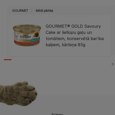
GOURMET
Mitrā pārtika
GOURMET® GOLD Savoury
Cake ar liellopu gaļu un
tomātiem, konservētā barība
kaķiem, kārbiņa 85g
Biļetens