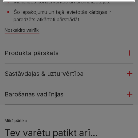
Mākslīgos konservantus un aromatizētājus.
Šo iepakojumu un tajā ievietotās kārbiņas ir
paredzēts atkārtoti pārstrādāt.
Noskaidro vairāk.
Produkta pārskats
Sastāvdaļas & uzturvērtība
Barošanas vadlīnijas
Mitrā pārtika
Tev varētu patikt arī...