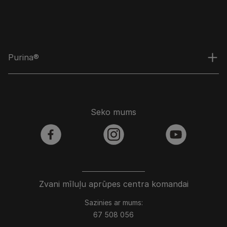
Purina®
Seko mums
facebook
instagram
youtube
Zvani mīluļu aprūpes centra komandai
Sazinies ar mums:
67 508 056