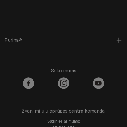
Purina®
Seko mums
facebook
instagram
youtube
Zvani mīluļu aprūpes centra komandai
Sazinies ar mums: