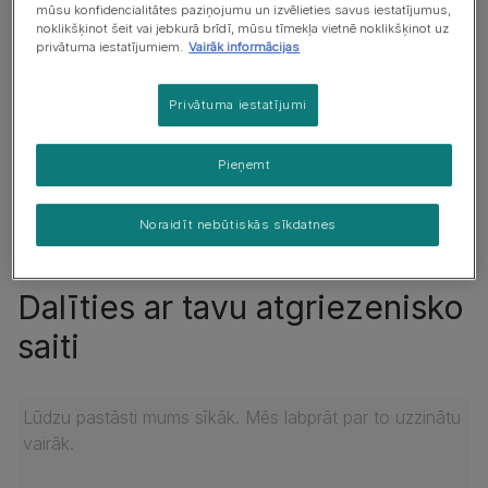
mūsu konfidencialitātes paziņojumu un izvēlieties savus iestatījumus,
noklikšķinot šeit vai jebkurā brīdī, mūsu tīmekļa vietnē noklikšķinot uz
privātuma iestatījumiem.
Vairāk informācijas
Uzvārds
Privātuma iestatījumi
Pieņemt
E-pasta adrese
Noraidīt nebūtiskās sīkdatnes
Dalīties ar tavu atgriezenisko
saiti
Pastāsti mums vairāk