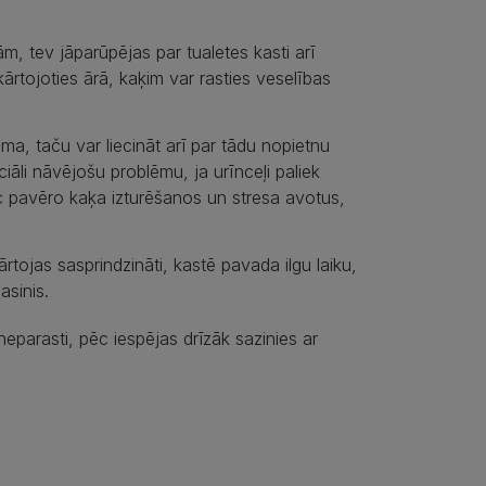
m, tev jāparūpējas par tualetes kasti arī
kārtojoties ārā, kaķim var rasties veselības
a, taču var liecināt arī par tādu nopietnu
āli nāvējošu problēmu, ja urīnceļi paliek
āpēc pavēro kaķa izturēšanos un stresa avotus,
rtojas sasprindzināti, kastē pavada ilgu laiku,
asinis.
 neparasti, pēc iespējas drīzāk sazinies ar