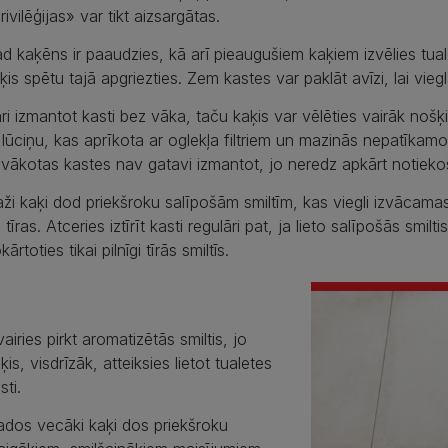
rivilēģijas​» var tikt aizsargātas.
d kaķēns ir paaudzies, kā arī pieaugušiem kaķiem izvēlies tualet
ķis spētu tajā apgriezties. Zem kastes var paklāt avīzi, lai vi
ri izmantot kasti bez vāka, taču kaķis var vēlēties vairāk nošķ
 lūciņu, kas aprīkota ar oglekļa filtriem un mazinās nepatīka
vākotas kastes nav gatavi izmantot, jo neredz apkārt notieko
ži kaķi dod priekšroku salīpošām smiltīm, kas viegli izvācamas
 tīras. Atceries iztīrīt kasti regulāri pat, ja lieto salīpošās smil
kārtoties tikai pilnīgi tīrās smiltīs.
vairies pirkt aromatizētās smiltis, jo
ķis, visdrīzāk, atteiksies lietot tualetes
sti.
dos vecāki kaķi dos priekšroku