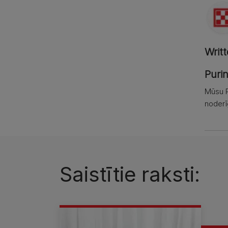
Writ
Puri
Mūsu P
noderī
Saistītie raksti: