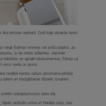
tika lietotas iepriekš. Daži kaķi atsakās lietot
z viegli tīrāmas virsmas vai avīžu papīra. Ja
udzumu, jo tie mēdz atšķirties. Vienmēr
 kur kārpīties un aprakt ekskrementus. Pāreju uz
t veco veidu ar jauno.
 Reizi nedēļā kastes saturs jānomaina pilnībā
tu ūdeni un mazgāšanas līdzekli. Izvairies
 smiltīm toksiplazmozes riska dēļ.
i, tāpēc aizturēs urīna un fekāliju izeju, kas