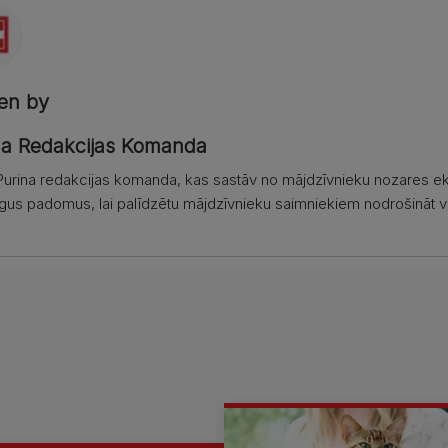
ten by
na Redakcijas Komanda
urina redakcijas komanda, kas sastāv no mājdzīvnieku nozares eksp
gus padomus, lai palīdzētu mājdzīvnieku saimniekiem nodrošināt ve