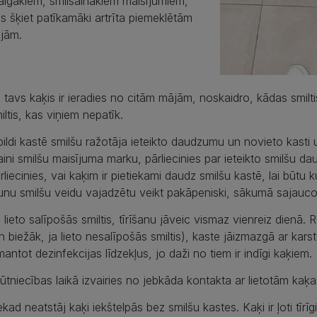
igākiem, smilšainākiem maisījumiem,
s šķiet patīkamāki artrīta piemeklētām
jām.
 tavs kaķis ir ieradies no citām mājām, noskaidro, kādas smiltis 
iltis, kas viņiem nepatīk.
pildi kastē smilšu ražotāja ieteikto daudzumu un novieto kasti u
ini smilšu maisījuma marku, pārliecinies par ieteikto smilšu da
rliecinies, vai kaķim ir pietiekami daudz smilšu kastē, lai būtu
unu smilšu veidu vajadzētu veikt pakāpeniski, sākumā sajauco
 lieto salīpošās smiltis, tīrīšanu jāveic vismaz vienreiz dienā.
n biežāk, ja lieto nesalīpošās smiltis), kaste jāizmazgā ar kars
mantot dezinfekcijas līdzekļus, jo daži no tiem ir indīgi kaķiem.
ūtniecības laikā izvairies no jebkāda kontakta ar lietotām kaķa
kad neatstāj kaķi iekštelpās bez smilšu kastes. Kaķi ir ļoti tīrīg