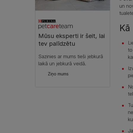
un nov
tualet
Kā 
Mūsu eksperti ir šeit, lai
Li
tev palīdzētu​
to
Sazinies ar mums tieši jebkurā
ka
laikā un jebkurā veidā.​
Iz
Ziņo mums​
pi
No
te
Tu
ne
ku
Ja