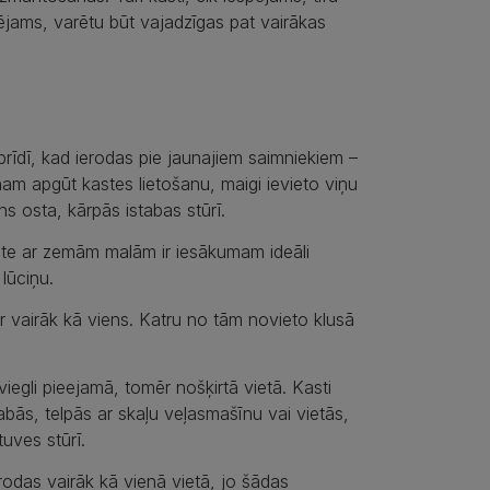
spējams, varētu būt vajadzīgas pat vairākas
ā brīdī, kad ierodas pie jaunajiem saimniekiem –
am apgūt kastes lietošanu, maigi ievieto viņu
s osta, kārpās istabas stūrī.​
kaste ar zemām malām ir iesākumam ideāli
 lūciņu.
ir vairāk kā viens. Katru no tām novieto klusā
viegli pieejamā, tomēr nošķirtā vietā. Kasti
bās, telpās ar skaļu veļasmašīnu vai vietās,
tuves stūrī.
atrodas vairāk kā vienā vietā, jo šādas