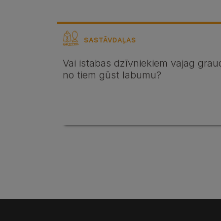
SASTĀVDAĻAS
Vai istabas dzīvniekiem vajag grau
no tiem gūst labumu?