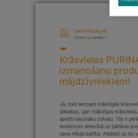
Kucēna uzvedība &
Šķirņu grupas
apmācība
Kucēna veselība
SASTĀVDAĻAS
Doties uz sadaļu >
Krāsvielas PURINA
izmanošanu produkt
mājdzīvniekiem!
Jā, mēs lietojam mākslīgās krāsvi
dabiskas, gan mākslīgas krāsvielas. 
apetīti raisošāku izskatu. Tās ir pi
tendences attiecībā uz pārtikas prod
sava mīluļa barībā. Atbildot uz š