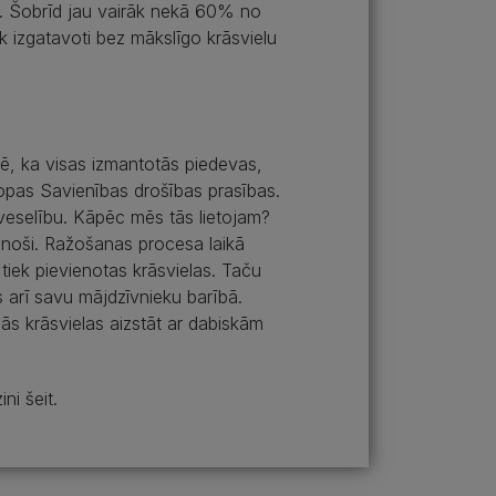
. Šobrīd jau vairāk nekā 60% no
ek izgatavoti bez mākslīgo krāsvielu
īmē, ka visas izmantotās piedevas,
iropas Savienības drošības prasības.
u veselību. Kāpēc mēs tās lietojam?
dinoši. Ražošanas procesa laikā
tiek pievienotas krāsvielas. Taču
s arī savu mājdzīvnieku barībā.
s krāsvielas aizstāt ar dabiskām
i šeit.