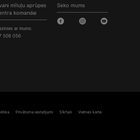
vani mīluļu aprūpes
Seko mums
entra komandai
facebook
instagram
youtube
azinies ar mums:
7 508 056
litika
Privātuma iestatījumi
Sīkfaili
Vietnes karte