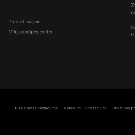
Z
c
Produkti suņiem
S
Mīluļu aprūpes centrs
6
Pieejamības paziņojums
Noteikumi un nosacījumi
Privātuma po