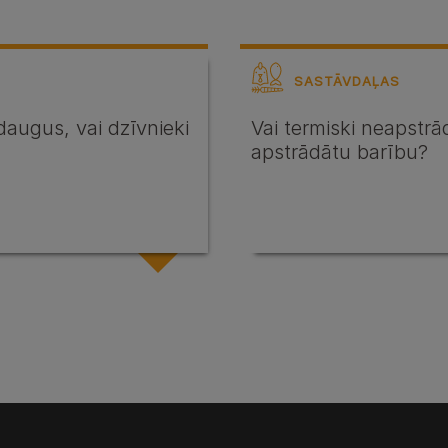
SASTĀVDAĻAS
daugus, vai dzīvnieki
Vai termiski neapstrād
apstrādātu barību?