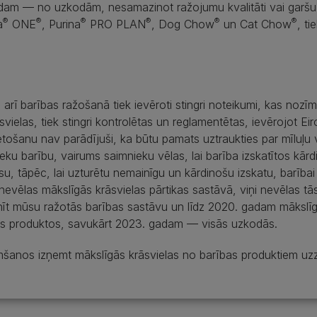
adam — no uzkodām, nesamazinot ražojumu kvalitāti vai garšu
®
®
®
®
®
®
a
ONE
, Purina
PRO PLAN
, Dog Chow
un Cat Chow
, ti
 arī barības ražošanā tiek ievēroti stingri noteikumi, kas noz
svielas, tiek stingri kontrolētas un reglamentētas, ievērojot E
lietošanu nav parādījuši, ka būtu pamats uztraukties par mīluļ
eku barību, vairums saimnieku vēlas, lai barība izskatītos kār
u, tāpēc, lai uzturētu nemainīgu un kārdinošu izskatu, barībai 
nevēlas mākslīgās krāsvielas pārtikas sastāvā, viņi nevēlas tā
t mūsu ražotās barības sastāvu un līdz 2020. gadam mākslīgā
as produktos, savukārt 2023. gadam — visās uzkodās.
anos izņemt mākslīgās krāsvielas no barības produktiem uzzin