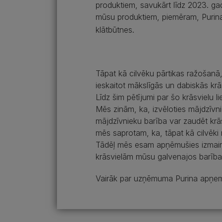
produktiem, savukārt līdz 2023. g
mūsu produktiem, piemēram, Purin
klātbūtnes.
Tāpat kā cilvēku pārtikas ražošanā,
ieskaitot mākslīgās un dabiskās krā
Līdz šim pētījumi par šo krāsvielu 
Mēs zinām, ka, izvēloties mājdzīvni
mājdzīvnieku barība var zaudēt krās
mēs saprotam, ka, tāpat kā cilvēki 
Tādēļ mēs esam apņēmušies izmainī
krāsvielām mūsu galvenajos barīb
Vairāk par uzņēmuma Purina apņemš