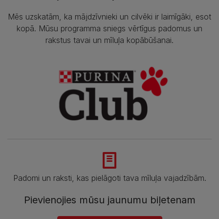
Mēs uzskatām, ka mājdzīvnieki un cilvēki ir laimīgāki, esot
kopā. Mūsu programma sniegs vērtīgus padomus un
rakstus tavai un mīluļa kopābūšanai.
Padomi un raksti, kas pielāgoti tava mīluļa vajadzībām.
Pievienojies mūsu jaunumu biļetenam