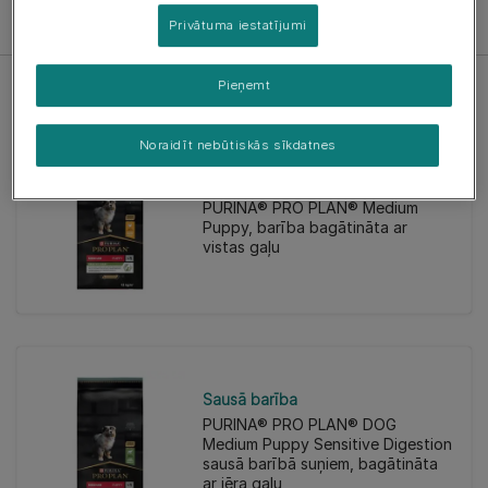
Filter
Privātuma iestatījumi
Pieņemt
Noraidīt nebūtiskās sīkdatnes
Sausā barība
PURINA® PRO PLAN® Medium
Puppy, barība bagātināta ar
vistas gaļu
Sausā barība
PURINA® PRO PLAN® DOG
Medium Puppy Sensitive Digestion
sausā barībā suņiem, bagātināta
ar jēra gaļu