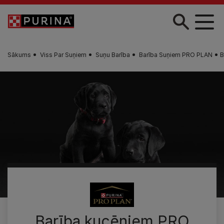
Skip to main content
Sākums
Viss Par Suņiem
Suņu Barība
Barība Suņiem PRO PLAN
B
Barība kucēniem PRO