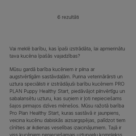
6 rezultāti
Vai meklē barību, kas īpaši izstrādāta, lai apmierinātu
tava kucēna īpašās vajadzības?
Mūsu gardā barība kucēniem ir pilna ar
augstvērtīgām sastāvdaļām. Purina veterinārārsti un
uztura speciālisti ir izstrādājuši barību kucēniem PRO
PLAN Puppy Healthy Start, piedāvājot pilnvērtīgu un
sabalansētu uzturu, kas suņiem ir ļoti nepieciešams
šajos pirmajos dzīves mēnešos. Mūsu ražotā barība
Pro Plan Healthy Start, kuras sastāvā ir jaunpiens,
veicina kucēnu dabiskās aizsargspējas, palīdzot tiem
cīnīties ar ikdienas veselības izaicinājumiem. Tajā ir
viss kucēniem nepieciešamais uzturvielu komplekss,