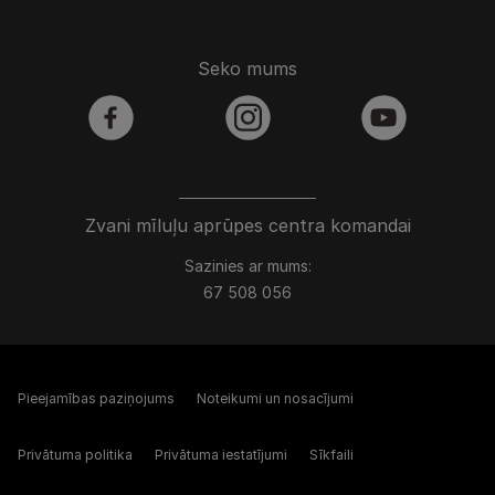
Seko mums
facebook
instagram
youtube
Zvani mīluļu aprūpes centra komandai
Sazinies ar mums:
67 508 056
Pieejamības paziņojums
Noteikumi un nosacījumi
Privātuma politika
Privātuma iestatījumi
Sīkfaili