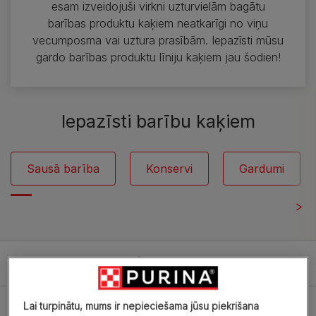
esam izveidojuši virkni uzturvielām bagātu
barības produktu kaķiem neatkarīgi no viņu
vecumposma vai uztura prasībām. Iepazīsti mūsu
gardo barības produktu līniju kaķiem jau šodien!
Iepazīsti barību kaķiem
Sausā barība
Konservi
Gardumi
Filter
Lai turpinātu, mums ir nepieciešama jūsu piekrišana