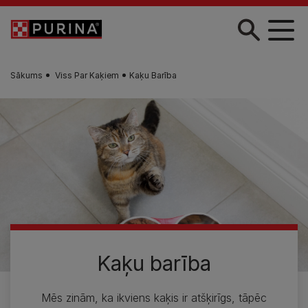
Skip to main content
Sākums
Viss Par Kaķiem
Kaķu Barība
Kaķu barība
Mēs zinām, ka ikviens kaķis ir atšķirīgs, tāpēc