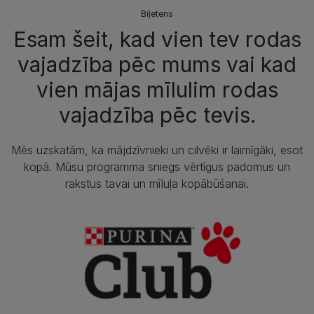
Biļetens
Esam šeit, kad vien tev rodas
vajadzība pēc mums vai kad
vien mājas mīlulim rodas
vajadzība pēc tevis.
Mēs uzskatām, ka mājdzīvnieki un cilvēki ir laimīgāki, esot
kopā. Mūsu programma sniegs vērtīgus padomus un
rakstus tavai un mīluļa kopābūšanai.