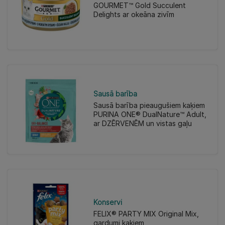
GOURMET™ Gold Succulent
Delights ar okeāna zivīm
Sausā barība
Sausā barība pieaugušiem kaķiem
PURINA ONE® DualNature™ Adult,
ar DZĒRVENĒM un vistas gaļu
Konservi
FELIX® PARTY MIX Original Mix,
gardumi kaķiem