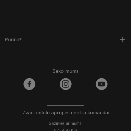
Purina®
Seko mums
facebook
instagram
youtube
Zvani mīluļu aprūpes centra komandai
Sazinies ar mums:
67 508 056