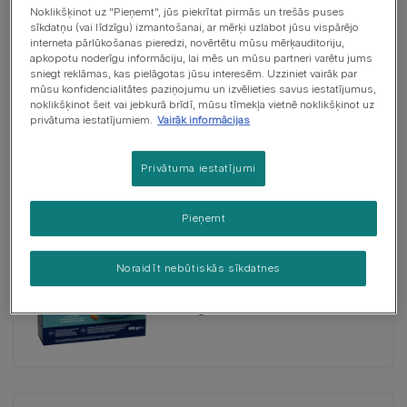
Noklikšķinot uz "Pieņemt", jūs piekrītat pirmās un trešās puses
sīkdatņu (vai līdzīgu) izmantošanai, ar mērķi uzlabot jūsu vispārējo
interneta pārlūkošanas pieredzi, novērtētu mūsu mērķauditoriju,
apkopotu noderīgu informāciju, lai mēs un mūsu partneri varētu jums
Konservi
sniegt reklāmas, kas pielāgotas jūsu interesēm. Uzziniet vairāk par
GOURMET® GOLD DOUBLE
mūsu konfidencialitātes paziņojumu un izvēlieties savus iestatījumus,
PLEASURE konservi kaķiem, ar
noklikšķinot šeit vai jebkurā brīdī, mūsu tīmekļa vietnē noklikšķinot uz
privātuma iestatījumiem.
Vairāk informācijas
liellopa un vistas gaļu, 85g
Privātuma iestatījumi
Pieņemt
Felix® Doubly Delicious, sausā
Noraidīt nebūtiskās sīkdatnes
barība pieaugušiem kaķiem ar lasi
un jūras zivi, bagātināta ar bietēm,
800 g