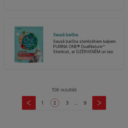
Sausā barība
Sausā barība sterilizētiem kaķiem
PURINA ONE® DualNature™
Sterilcat, ar DZĒRVENĒM un lasi
106 rezultāti
Pagination
Page
Current page
Page
Last page
1
2
3
…
9